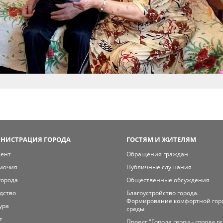
НИСТРАЦИЯ ГОРОДА
ГОСТЯМ И ЖИТЕЛЯМ
мент
Обращения граждан
мочия
Публичные слушания
города
Общественные обсуждения
дство
Благоустройство города.
Формирование комфортной гор
ура
среды
т
Проект "Города герои - города г