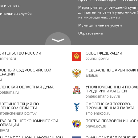
ы и отчеты
Мероприятия учреждений куль
для детей из семей участников 
ипальная служба
из многодетных семей
Муниципальные услуги
Образование
ВИТЕЛЬСТВО РОССИИ
СОВЕТ ФЕДЕРАЦИИ
rnment.ru
council.gov.ru
ХОВНЫЙ СУД РОССИЙСКОЙ
ФЕДЕРАЛЬНЫЕ АРБИТРАЖН
ЕРАЦИИ
arbitr.ru
ru
ЛЕНСКАЯ ОБЛАСТНАЯ ДУМА
УПОЛНОМОЧЕННЫЙ ПО ЗАЩ
ПРЕДПРИНИМАТЕЛЕЙ
oblduma.ru
ombudsmanbiz67.ru
АВТОИНСПЕКЦИЯ ПО
СМОЛЕНСКАЯ ТОРГОВО-
ЛЕНСКОЙ ОБЛАСТИ
ПРОМЫШЛЕННАЯ ПАЛАТА
втоинспекция.рф/r/67
smolenskcci.ru
ТАЛ ВНЕШНЕЭКОНОМИЧЕСКОЙ
ПОРТАЛ ПРАВОВОЙ ИНФОР
ОРМАЦИИ
pravo.gov.ru
gov.ru
Ц. САЙТ ЕДИНОЙ ИНФОРМАЦИОН-
ОФИЦ. САЙТ ДЛЯ РАЗМЕЩЕ