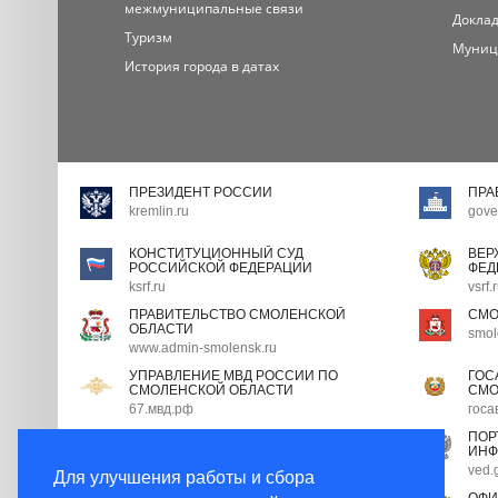
межмуниципальные связи
Доклад
Туризм
Муниц
История города в датах
ПРЕЗИДЕНТ РОССИИ
ПРА
kremlin.ru
gove
КОНСТИТУЦИОННЫЙ СУД
ВЕР
РОССИЙСКОЙ ФЕДЕРАЦИИ
ФЕД
ksrf.ru
vsrf.
ПРАВИТЕЛЬСТВО СМОЛЕНСКОЙ
СМО
ОБЛАСТИ
smol
www.admin-smolensk.ru
УПРАВЛЕНИЕ МВД РОССИИ ПО
ГОС
СМОЛЕНСКОЙ ОБЛАСТИ
СМО
67.мвд.рф
госа
ПОРТАЛ ГОСУДАРСТВЕННОЙ
ПОР
ГРАЖДАНСКОЙ СЛУЖБЫ
ИНФ
gossluzhba.gov.ru
ved.
Для улучшения работы и сбора
ЭКСПЕРТНЫЙ СОВЕТ ПРИ
ОФИ