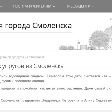
ГОСТЯМ И ЖИТЕЛЯМ
ПРЕСС-ЦЕНТР
 города Смоленска
дравили супругов из Смоленска
супругов из Смоленска
рбной годовщиной свадьбы. Символом этой даты считается ива –
д лучами весеннего солнца.
 изящная и спокойная, как ветви этого растения. Даже самый си
 Смоленска поздравили Владимира Петровича и Алину Сергеевн