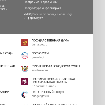
Программа "Город и Мы"
туры
Прокуратура информирует
СВО и
УМВД России по городу Смоленску
информирует
ГОСУДАРСТВЕННАЯ ДУМА
duma.gov.ru
ЫЕ СУДЫ
ГОСУСЛУГИ
gosuslugi.ru
ИТЕ ПРАВ
СМОЛЕНСКИЙ ГОРОДСКОЙ СОВЕТ
smolsovet.ru
НО СМОЛЕНСКАЯ ОБЛАСТНАЯ
НОТАРИАЛЬНАЯ ПАЛАТА
67.notariat.ru/ru-ru/
МАЦИИ
ЭЛЕКТРОННЫЙ БЮДЖЕТ
budget.gov.ru
НИЯ
ОФИЦ. САЙТ ДЛЯ РАЗМЕЩЕНИЯ