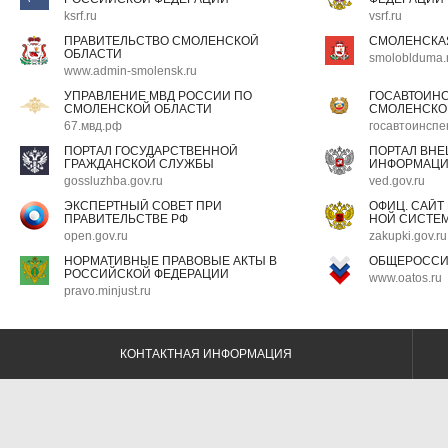
ksrf.ru
vsrf.ru
ПРАВИТЕЛЬСТВО СМОЛЕНСКОЙ
СМОЛЕНСКА
ОБЛАСТИ
smoloblduma.
www.admin-smolensk.ru
УПРАВЛЕНИЕ МВД РОССИИ ПО
ГОСАВТОИН
СМОЛЕНСКОЙ ОБЛАСТИ
СМОЛЕНСКО
67.мвд.рф
госавтоинспе
ПОРТАЛ ГОСУДАРСТВЕННОЙ
ПОРТАЛ ВН
ГРАЖДАНСКОЙ СЛУЖБЫ
ИНФОРМАЦ
gossluzhba.gov.ru
ved.gov.ru
ЭКСПЕРТНЫЙ СОВЕТ ПРИ
ОФИЦ. САЙТ
ПРАВИТЕЛЬСТВЕ РФ
НОЙ СИСТЕМ
open.gov.ru
zakupki.gov.ru
НОРМАТИВНЫЕ ПРАВОВЫЕ АКТЫ В
ОБЩЕРОССИ
РОССИЙСКОЙ ФЕДЕРАЦИИ
www.oatos.ru
pravo.minjust.ru
КОНТАКТНАЯ ИНФОРМАЦИЯ