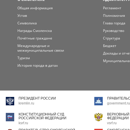
Общая информация
Регламент
Устав
Полномочия
Символика
Глава города
Награды Смоленска
Руководство
Почётные граждане
Структура
Международные и
Бюджет
межмуниципальные связи
Доклады и отч
Туризм
Муниципальна
История города в датах
ПРЕЗИДЕНТ РОССИИ
ПРАВИТЕЛЬ
kremlin.ru
government.ru
КОНСТИТУЦИОННЫЙ СУД
ВЕРХОВНЫЙ
РОССИЙСКОЙ ФЕДЕРАЦИИ
ФЕДЕРАЦИИ
ksrf.ru
vsrf.ru