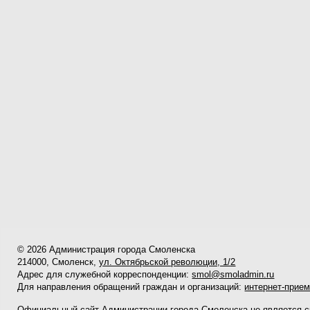
© 2026 Администрация города Смоленска
214000, Смоленск,
ул. Октябрьской революции, 1/2
Адрес для служебной корреспонденции:
smol@smoladmin.ru
Для направления обращений граждан и организаций:
интернет-прие
Официальный сайт Администрации города Смоленска не является 