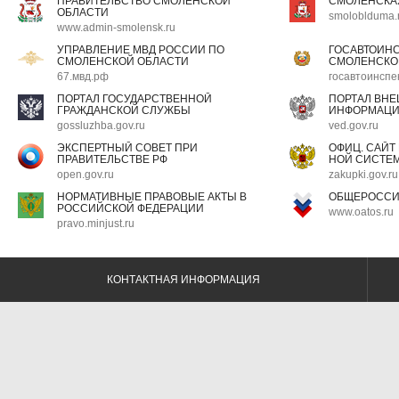
ПРАВИТЕЛЬСТВО СМОЛЕНСКОЙ
СМОЛЕНСКА
ОБЛАСТИ
smoloblduma.
www.admin-smolensk.ru
УПРАВЛЕНИЕ МВД РОССИИ ПО
ГОСАВТОИН
СМОЛЕНСКОЙ ОБЛАСТИ
СМОЛЕНСКО
67.мвд.рф
госавтоинспе
ПОРТАЛ ГОСУДАРСТВЕННОЙ
ПОРТАЛ ВН
ГРАЖДАНСКОЙ СЛУЖБЫ
ИНФОРМАЦ
gossluzhba.gov.ru
ved.gov.ru
ЭКСПЕРТНЫЙ СОВЕТ ПРИ
ОФИЦ. САЙТ
ПРАВИТЕЛЬСТВЕ РФ
НОЙ СИСТЕМ
open.gov.ru
zakupki.gov.ru
НОРМАТИВНЫЕ ПРАВОВЫЕ АКТЫ В
ОБЩЕРОССИ
РОССИЙСКОЙ ФЕДЕРАЦИИ
www.oatos.ru
pravo.minjust.ru
КОНТАКТНАЯ ИНФОРМАЦИЯ