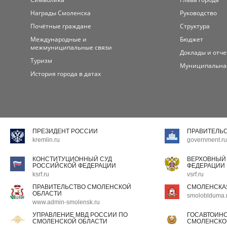
Награды Смоленска
Руководство
Почётные граждане
Структура
Международные и
Бюджет
межмуниципальные связи
Доклады и отч
Туризм
Муниципальна
История города в датах
ПРЕЗИДЕНТ РОССИИ
ПРАВИТЕЛЬ
kremlin.ru
government.ru
КОНСТИТУЦИОННЫЙ СУД
ВЕРХОВНЫЙ
РОССИЙСКОЙ ФЕДЕРАЦИИ
ФЕДЕРАЦИИ
ksrf.ru
vsrf.ru
ПРАВИТЕЛЬСТВО СМОЛЕНСКОЙ
СМОЛЕНСКА
ОБЛАСТИ
smoloblduma.
www.admin-smolensk.ru
УПРАВЛЕНИЕ МВД РОССИИ ПО
ГОСАВТОИН
СМОЛЕНСКОЙ ОБЛАСТИ
СМОЛЕНСКО