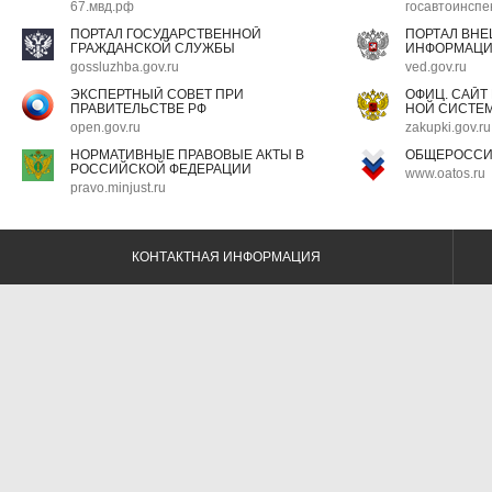
67.мвд.рф
госавтоинспе
ПОРТАЛ ГОСУДАРСТВЕННОЙ
ПОРТАЛ ВН
ГРАЖДАНСКОЙ СЛУЖБЫ
ИНФОРМАЦ
gossluzhba.gov.ru
ved.gov.ru
ЭКСПЕРТНЫЙ СОВЕТ ПРИ
ОФИЦ. САЙТ
ПРАВИТЕЛЬСТВЕ РФ
НОЙ СИСТЕМ
open.gov.ru
zakupki.gov.ru
НОРМАТИВНЫЕ ПРАВОВЫЕ АКТЫ В
ОБЩЕРОССИ
РОССИЙСКОЙ ФЕДЕРАЦИИ
www.oatos.ru
pravo.minjust.ru
КОНТАКТНАЯ ИНФОРМАЦИЯ