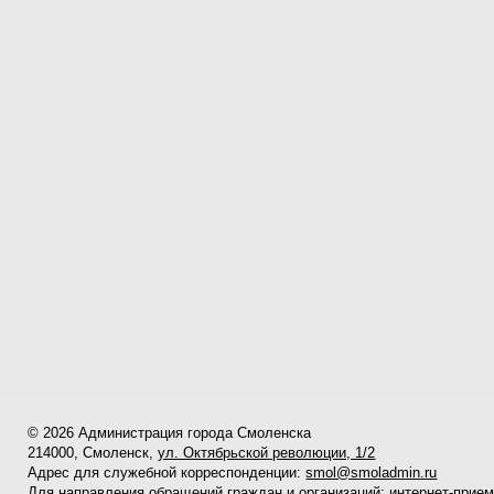
© 2026 Администрация города Смоленска
214000, Смоленск,
ул. Октябрьской революции, 1/2
Адрес для служебной корреспонденции:
smol@smoladmin.ru
Для направления обращений граждан и организаций:
интернет-прие