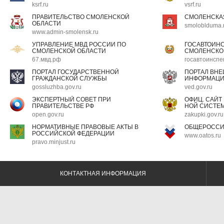
ksrf.ru
vsrf.ru
ПРАВИТЕЛЬСТВО СМОЛЕНСКОЙ
СМОЛЕНСКА
ОБЛАСТИ
smoloblduma.
www.admin-smolensk.ru
УПРАВЛЕНИЕ МВД РОССИИ ПО
ГОСАВТОИН
СМОЛЕНСКОЙ ОБЛАСТИ
СМОЛЕНСКО
67.мвд.рф
госавтоинспе
ПОРТАЛ ГОСУДАРСТВЕННОЙ
ПОРТАЛ ВН
ГРАЖДАНСКОЙ СЛУЖБЫ
ИНФОРМАЦ
gossluzhba.gov.ru
ved.gov.ru
ЭКСПЕРТНЫЙ СОВЕТ ПРИ
ОФИЦ. САЙТ
ПРАВИТЕЛЬСТВЕ РФ
НОЙ СИСТЕМ
open.gov.ru
zakupki.gov.ru
НОРМАТИВНЫЕ ПРАВОВЫЕ АКТЫ В
ОБЩЕРОССИ
РОССИЙСКОЙ ФЕДЕРАЦИИ
www.oatos.ru
pravo.minjust.ru
КОНТАКТНАЯ ИНФОРМАЦИЯ