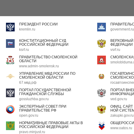
ПРЕЗИДЕНТ РОССИИ
ПРАВИТЕЛЬ
kremlin.ru
government.ru
КОНСТИТУЦИОННЫЙ СУД
ВЕРХОВНЫЙ
РОССИЙСКОЙ ФЕДЕРАЦИИ
ФЕДЕРАЦИИ
ksrf.ru
vsrf.ru
ПРАВИТЕЛЬСТВО СМОЛЕНСКОЙ
СМОЛЕНСКА
ОБЛАСТИ
smoloblduma.
www.admin-smolensk.ru
УПРАВЛЕНИЕ МВД РОССИИ ПО
ГОСАВТОИН
СМОЛЕНСКОЙ ОБЛАСТИ
СМОЛЕНСКО
67.мвд.рф
госавтоинспе
ПОРТАЛ ГОСУДАРСТВЕННОЙ
ПОРТАЛ ВН
ГРАЖДАНСКОЙ СЛУЖБЫ
ИНФОРМАЦ
gossluzhba.gov.ru
ved.gov.ru
ЭКСПЕРТНЫЙ СОВЕТ ПРИ
ОФИЦ. САЙТ
ПРАВИТЕЛЬСТВЕ РФ
НОЙ СИСТЕМ
open.gov.ru
zakupki.gov.ru
НОРМАТИВНЫЕ ПРАВОВЫЕ АКТЫ В
ОБЩЕРОССИ
РОССИЙСКОЙ ФЕДЕРАЦИИ
www.oatos.ru
pravo.minjust.ru