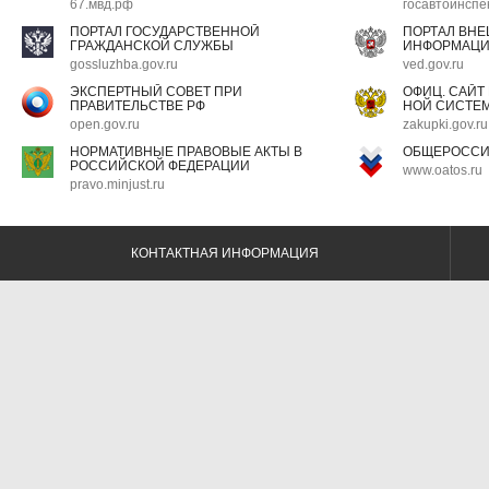
67.мвд.рф
госавтоинспе
ПОРТАЛ ГОСУДАРСТВЕННОЙ
ПОРТАЛ ВН
ГРАЖДАНСКОЙ СЛУЖБЫ
ИНФОРМАЦ
gossluzhba.gov.ru
ved.gov.ru
ЭКСПЕРТНЫЙ СОВЕТ ПРИ
ОФИЦ. САЙТ
ПРАВИТЕЛЬСТВЕ РФ
НОЙ СИСТЕМ
open.gov.ru
zakupki.gov.ru
НОРМАТИВНЫЕ ПРАВОВЫЕ АКТЫ В
ОБЩЕРОССИ
РОССИЙСКОЙ ФЕДЕРАЦИИ
www.oatos.ru
pravo.minjust.ru
КОНТАКТНАЯ ИНФОРМАЦИЯ