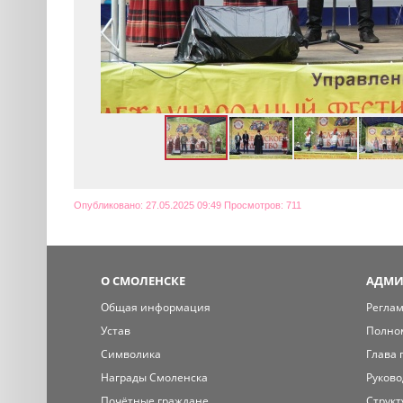
Опубликовано: 27.05.2025 09:49 Просмотров: 711
О СМОЛЕНСКЕ
АДМИ
Общая информация
Регла
Устав
Полно
Символика
Глава 
Награды Смоленска
Руково
Почётные граждане
Структ