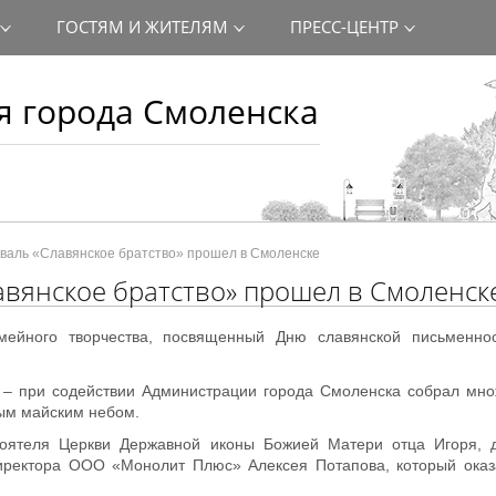
ГОСТЯМ И ЖИТЕЛЯМ
ПРЕСС-ЦЕНТР
 города Смоленска
аль «Славянское братство» прошел в Смоленске
вянское братство» прошел в Смоленск
ейного творчества, посвященный Дню славянской письменнос
 – при содействии Администрации города Смоленска собрал мно
вым майским небом.
тоятеля Церкви Державной иконы Божией Матери отца Игоря, 
директора ООО «Монолит Плюс» Алексея Потапова, который оказ