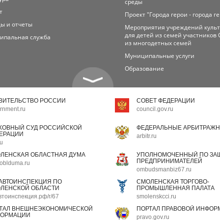
среды
т
Проект "Города герои - города г
ы и отчеты
Мероприятия учреждений куль
для детей из семей участников 
ипальная служба
из многодетных семей
Муниципальные услуги
Образование
ВИТЕЛЬСТВО РОССИИ
СОВЕТ ФЕДЕРАЦИИ
rnment.ru
council.gov.ru
ХОВНЫЙ СУД РОССИЙСКОЙ
ФЕДЕРАЛЬНЫЕ АРБИТРАЖН
ЕРАЦИИ
arbitr.ru
ru
ЛЕНСКАЯ ОБЛАСТНАЯ ДУМА
УПОЛНОМОЧЕННЫЙ ПО ЗАЩ
ПРЕДПРИНИМАТЕЛЕЙ
oblduma.ru
ombudsmanbiz67.ru
АВТОИНСПЕКЦИЯ ПО
СМОЛЕНСКАЯ ТОРГОВО-
ЛЕНСКОЙ ОБЛАСТИ
ПРОМЫШЛЕННАЯ ПАЛАТА
втоинспекция.рф/r/67
smolenskcci.ru
ТАЛ ВНЕШНЕЭКОНОМИЧЕСКОЙ
ПОРТАЛ ПРАВОВОЙ ИНФОР
ОРМАЦИИ
pravo.gov.ru