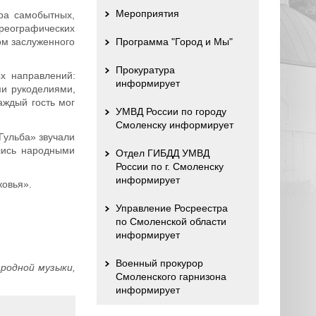
Мероприятия
ра самобытных,
реографических
ом заслуженного
Программа "Город и Мы"
Прокуратура
х направлений:
информирует
ми рукоделиями,
аждый гость мог
УМВД России по городу
Смоленску информирует
Гульба» звучали
ялись народными
Отдел ГИБДД УМВД
России по г. Смоленску
информирует
ковья».
Управление Росреестра
по Смоленской области
информирует
Военный прокурор
родной музыки,
Смоленского гарнизона
информирует