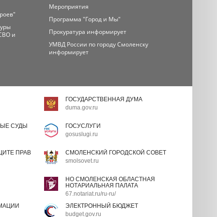
Мероприятия
ероев"
Программа "Город и Мы"
туры
Прокуратура информирует
СВО и
УМВД России по городу Смоленску
информирует
ГОСУДАРСТВЕННАЯ ДУМА
duma.gov.ru
ЫЕ СУДЫ
ГОСУСЛУГИ
gosuslugi.ru
ИТЕ ПРАВ
СМОЛЕНСКИЙ ГОРОДСКОЙ СОВЕТ
smolsovet.ru
НО СМОЛЕНСКАЯ ОБЛАСТНАЯ
НОТАРИАЛЬНАЯ ПАЛАТА
67.notariat.ru/ru-ru/
МАЦИИ
ЭЛЕКТРОННЫЙ БЮДЖЕТ
budget.gov.ru