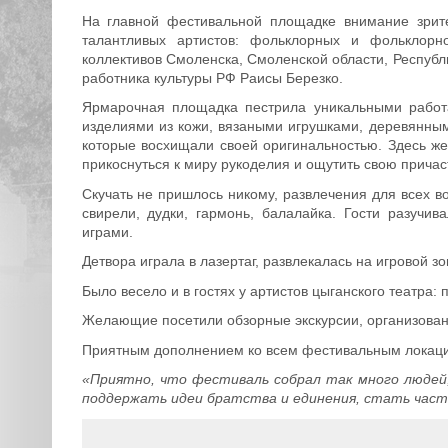
На главной фестивальной площадке внимание зрит
талантливых артистов: фольклорных и фольклорно
коллективов Смоленска, Смоленской области, Респуб
работника культуры РФ Раисы Березко.
Ярмарочная площадка пестрила уникальными работа
изделиями из кожи, вязаными игрушками, деревянны
которые восхищали своей оригинальностью. Здесь же
прикоснуться к миру рукоделия и ощутить свою причас
Скучать не пришлось никому, развлечения для всех в
свирели, дудки, гармонь, балалайка. Гости разучи
играми.
Детвора играла в лазертаг, развлекалась на игровой з
Было весело и в гостях у артистов цыганского театра: 
Желающие посетили обзорные экскурсии, организова
Приятным дополнением ко всем фестивальным локаци
«Приятно, что фестиваль собрал так много людей
поддержать идеи братства и единения, стать част