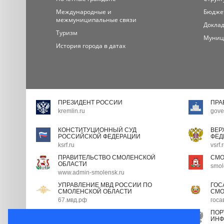
Международные и
Бюдже
межмуниципальные связи
Доклад
Туризм
Муниц
История города в датах
ПРЕЗИДЕНТ РОССИИ
ПРА
kremlin.ru
gove
КОНСТИТУЦИОННЫЙ СУД
ВЕР
РОССИЙСКОЙ ФЕДЕРАЦИИ
ФЕД
ksrf.ru
vsrf.
ПРАВИТЕЛЬСТВО СМОЛЕНСКОЙ
СМО
ОБЛАСТИ
smol
www.admin-smolensk.ru
УПРАВЛЕНИЕ МВД РОССИИ ПО
ГОС
СМОЛЕНСКОЙ ОБЛАСТИ
СМО
67.мвд.рф
госа
ПОРТАЛ ГОСУДАРСТВЕННОЙ
ПОР
ГРАЖДАНСКОЙ СЛУЖБЫ
ИНФ