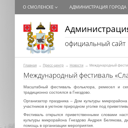
О СМОЛЕНСКЕ
АДМИНИСТРАЦИЯ ГОРОДА
Администрация
официальный сайт
Главная
Пресс-центр
Новости
Международный фестив
Международный фестиваль «Сла
Масштабный фестиваль фольклора, ремесел и сем
традиционно состоялся в Гнездово.
Организатор праздника – Дом культуры микрорайона
участников в уютном природном уголке под приветли
Фестиваль открылся приветственными словами нас
культуры микрорайона Гнездово Андрея Белякова, 
помощь в организации мероприятия.