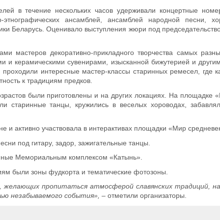
елей в течение нескольких часов удерживали концертные номе
-этнографических ансамблей, ансамблей народной песни, хо
лики Беларусь. Оценивало выступления жюри под председательств
ми мастеров декоративно-прикладного творчества самых разны
ми и керамическими сувенирами, изысканной бижутерией и други
 проходили интересные мастер-классы старинных ремесел, где к
тность к традициям предков.
озрастов были приготовлены и на других локациях. На площадке «
вали старинные танцы, кружились в веселых хороводах, забавл
оне и активно участвовала в интерактивах площадки «Мир средневе
песни под гитару, задор, зажигательные танцы.
нные Мемориальным комплексом «Катынь».
ям были зоны фудкорта и тематические фотозоны.
, желающих пропитаться атмосферой славянских традиций, на
ью незабываемого события»,
– отметили организаторы.