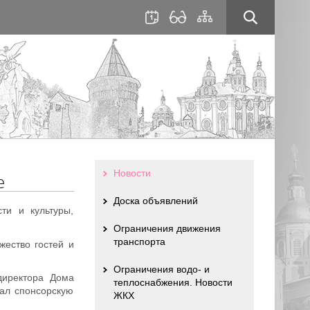
для
сайта
слабовидящих
Новости
е
Доска объявлений
ти и культуры,
Ограничения движения
транспорта
жество гостей и
Ограничения водо- и
директора Дома
теплоснабжения. Новости
ал спонсорскую
ЖКХ