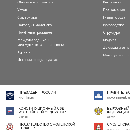
Общая информация
Регламент
Устав
Полномочия
Символика
Глава города
Награды Смоленска
Руководство
Почётные граждане
Структура
Международные и
Бюджет
межмуниципальные связи
Доклады и отч
Туризм
Муниципальна
История города в датах
ПРЕЗИДЕНТ РОССИИ
ПРАВИТЕЛЬ
kremlin.ru
government.ru
КОНСТИТУЦИОННЫЙ СУД
ВЕРХОВНЫЙ
РОССИЙСКОЙ ФЕДЕРАЦИИ
ФЕДЕРАЦИИ
ksrf.ru
vsrf.ru
ПРАВИТЕЛЬСТВО СМОЛЕНСКОЙ
СМОЛЕНСКА
ОБЛАСТИ
smoloblduma.