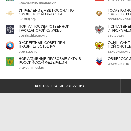
www.admin-smolensk.ru
УПРАВЛЕНИЕ МВД РОССИИ ПО
ГОСАВТОИН
СМОЛЕНСКОЙ ОБЛАСТИ
СМОЛЕНСКО
67.мвд.рф
госавтоинспе
ПОРТАЛ ГОСУДАРСТВЕННОЙ
ПОРТАЛ ВН
ГРАЖДАНСКОЙ СЛУЖБЫ
ИНФОРМАЦ
gossluzhba.gov.ru
ved.gov.ru
ЭКСПЕРТНЫЙ СОВЕТ ПРИ
ОФИЦ. САЙТ
ПРАВИТЕЛЬСТВЕ РФ
НОЙ СИСТЕМ
open.gov.ru
zakupki.gov.ru
НОРМАТИВНЫЕ ПРАВОВЫЕ АКТЫ В
ОБЩЕРОССИ
РОССИЙСКОЙ ФЕДЕРАЦИИ
www.oatos.ru
pravo.minjust.ru
КОНТАКТНАЯ ИНФОРМАЦИЯ