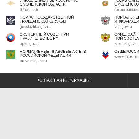
УПРАВЛЕНИЕ МВД РОССИИ ПО
ГОСАВТОИН
СМОЛЕНСКОЙ ОБЛАСТИ
СМОЛЕНСКО
67.мвд.рф
госавтоинспе
ПОРТАЛ ГОСУДАРСТВЕННОЙ
ПОРТАЛ ВН
ГРАЖДАНСКОЙ СЛУЖБЫ
ИНФОРМАЦ
gossluzhba.gov.ru
ved.gov.ru
ЭКСПЕРТНЫЙ СОВЕТ ПРИ
ОФИЦ. САЙТ
ПРАВИТЕЛЬСТВЕ РФ
НОЙ СИСТЕМ
open.gov.ru
zakupki.gov.ru
НОРМАТИВНЫЕ ПРАВОВЫЕ АКТЫ В
ОБЩЕРОССИ
РОССИЙСКОЙ ФЕДЕРАЦИИ
www.oatos.ru
pravo.minjust.ru
КОНТАКТНАЯ ИНФОРМАЦИЯ