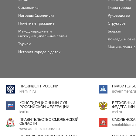
Символика
Глава города
Награды Смоленска
Руководство
Почётные граждане
Структура
Международные и
Бюджет
межмуниципальные связи
Доклады и отч
Туризм
Муниципальна
История города в датах
ПРЕЗИДЕНТ РОССИИ
ПРАВИТЕЛЬ
kremlin.ru
government.ru
КОНСТИТУЦИОННЫЙ СУД
ВЕРХОВНЫЙ
РОССИЙСКОЙ ФЕДЕРАЦИИ
ФЕДЕРАЦИИ
ksrf.ru
vsrf.ru
ПРАВИТЕЛЬСТВО СМОЛЕНСКОЙ
СМОЛЕНСКА
ОБЛАСТИ
smoloblduma.
www.admin-smolensk.ru