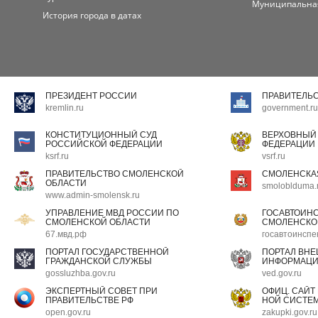
Муниципальна
История города в датах
ПРЕЗИДЕНТ РОССИИ
ПРАВИТЕЛЬ
kremlin.ru
government.ru
КОНСТИТУЦИОННЫЙ СУД
ВЕРХОВНЫЙ
РОССИЙСКОЙ ФЕДЕРАЦИИ
ФЕДЕРАЦИИ
ksrf.ru
vsrf.ru
ПРАВИТЕЛЬСТВО СМОЛЕНСКОЙ
СМОЛЕНСКА
ОБЛАСТИ
smoloblduma.
www.admin-smolensk.ru
УПРАВЛЕНИЕ МВД РОССИИ ПО
ГОСАВТОИН
СМОЛЕНСКОЙ ОБЛАСТИ
СМОЛЕНСКО
67.мвд.рф
госавтоинспе
ПОРТАЛ ГОСУДАРСТВЕННОЙ
ПОРТАЛ ВН
ГРАЖДАНСКОЙ СЛУЖБЫ
ИНФОРМАЦ
gossluzhba.gov.ru
ved.gov.ru
ЭКСПЕРТНЫЙ СОВЕТ ПРИ
ОФИЦ. САЙТ
ПРАВИТЕЛЬСТВЕ РФ
НОЙ СИСТЕМ
open.gov.ru
zakupki.gov.ru