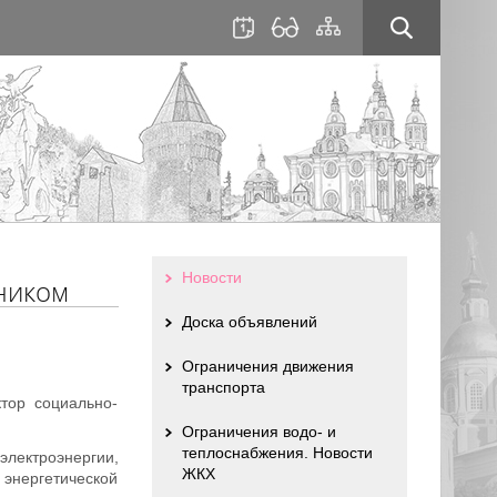
для
сайта
слабовидящих
Новости
ником
Доска объявлений
Ограничения движения
транспорта
тор социально-
Ограничения водо- и
теплоснабжения. Новости
лектроэнергии,
ЖКХ
 энергетической