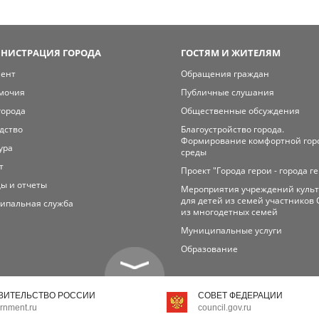
НИСТРАЦИЯ ГОРОДА
ГОСТЯМ И ЖИТЕЛЯМ
мент
Обращения граждан
мочия
Публичные слушания
города
Общественные обсуждения
дство
Благоустройство города.
Формирование комфортной гор
ура
среды
т
Проект "Города герои - города г
ы и отчеты
Мероприятия учреждений куль
для детей из семей участников 
ипальная служба
из многодетных семей
Муниципальные услуги
Образование
ВИТЕЛЬСТВО РОССИИ
СОВЕТ ФЕДЕРАЦИИ
rnment.ru
council.gov.ru