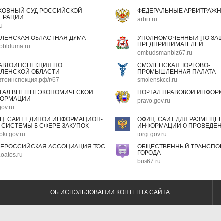
ХОВНЫЙ СУД РОССИЙСКОЙ
ФЕДЕРАЛЬНЫЕ АРБИТРАЖН
ЕРАЦИИ
arbitr.ru
ru
ЛЕНСКАЯ ОБЛАСТНАЯ ДУМА
УПОЛНОМОЧЕННЫЙ ПО ЗАЩ
ПРЕДПРИНИМАТЕЛЕЙ
oblduma.ru
ombudsmanbiz67.ru
АВТОИНСПЕКЦИЯ ПО
СМОЛЕНСКАЯ ТОРГОВО-
ЛЕНСКОЙ ОБЛАСТИ
ПРОМЫШЛЕННАЯ ПАЛАТА
втоинспекция.рф/r/67
smolenskcci.ru
ТАЛ ВНЕШНЕЭКОНОМИЧЕСКОЙ
ПОРТАЛ ПРАВОВОЙ ИНФОР
ОРМАЦИИ
pravo.gov.ru
gov.ru
Ц. САЙТ ЕДИНОЙ ИНФОРМАЦИОН-
ОФИЦ. САЙТ ДЛЯ РАЗМЕЩЕ
 СИСТЕМЫ В СФЕРЕ ЗАКУПОК
ИНФОРМАЦИИ О ПРОВЕДЕН
pki.gov.ru
torgi.gov.ru
ЕРОССИЙСКАЯ АССОЦИАЦИЯ ТОС
ОБЩЕСТВЕННЫЙ ТРАНСПОР
ГОРОДА
oatos.ru
bus67.ru
ОБ ИСПОЛЬЗОВАНИИ КОНТЕНТА САЙТА