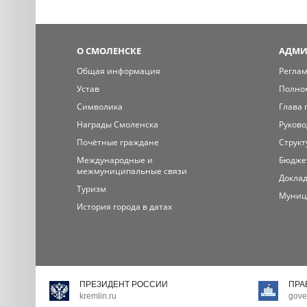
О СМОЛЕНСКЕ
АДМИ
Общая информация
Регла
Устав
Полно
Символика
Глава 
Награды Смоленска
Руково
Почётные граждане
Структ
Международные и
Бюдже
межмуниципальные связи
Доклад
Туризм
Муниц
История города в датах
ПРЕЗИДЕНТ РОССИИ
ПРА
kremlin.ru
gove