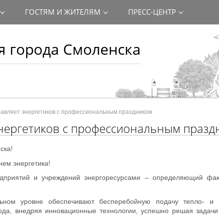
ГОСТЯМ И ЖИТЕЛЯМ
ПРЕСС-ЦЕНТР
 города Смоленска
равляет энергетиков с профессиональным праздником
энергетиков с профессиональным празд
ска!
ем энергетика!
едприятий и учреждений энергоресурсами – определяющий фак
ьном уровне обеспечивают бесперебойную подачу тепло- и э
ода, внедряя инновационные технологии, успешно решая задачи