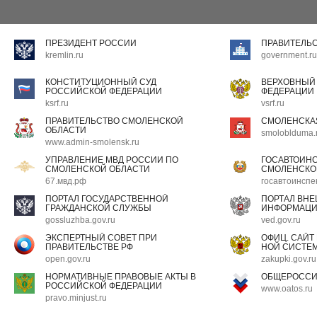
ПРЕЗИДЕНТ РОССИИ
ПРАВИТЕЛЬ
kremlin.ru
government.ru
КОНСТИТУЦИОННЫЙ СУД
ВЕРХОВНЫЙ
РОССИЙСКОЙ ФЕДЕРАЦИИ
ФЕДЕРАЦИИ
ksrf.ru
vsrf.ru
ПРАВИТЕЛЬСТВО СМОЛЕНСКОЙ
СМОЛЕНСКА
ОБЛАСТИ
smoloblduma.
www.admin-smolensk.ru
УПРАВЛЕНИЕ МВД РОССИИ ПО
ГОСАВТОИН
СМОЛЕНСКОЙ ОБЛАСТИ
СМОЛЕНСКО
67.мвд.рф
госавтоинспе
ПОРТАЛ ГОСУДАРСТВЕННОЙ
ПОРТАЛ ВН
ГРАЖДАНСКОЙ СЛУЖБЫ
ИНФОРМАЦ
gossluzhba.gov.ru
ved.gov.ru
ЭКСПЕРТНЫЙ СОВЕТ ПРИ
ОФИЦ. САЙТ
ПРАВИТЕЛЬСТВЕ РФ
НОЙ СИСТЕМ
open.gov.ru
zakupki.gov.ru
НОРМАТИВНЫЕ ПРАВОВЫЕ АКТЫ В
ОБЩЕРОССИ
РОССИЙСКОЙ ФЕДЕРАЦИИ
www.oatos.ru
pravo.minjust.ru