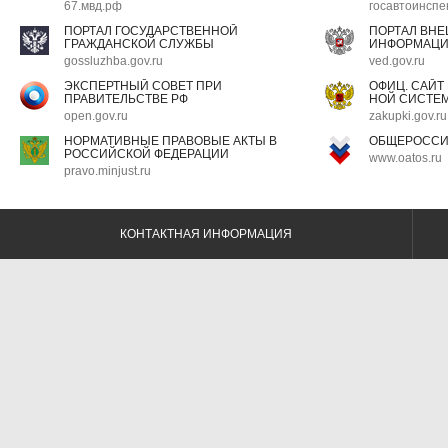
67.мвд.рф
госавтоинспе
ПОРТАЛ ГОСУДАРСТВЕННОЙ
ПОРТАЛ ВН
ГРАЖДАНСКОЙ СЛУЖБЫ
ИНФОРМАЦ
gossluzhba.gov.ru
ved.gov.ru
ЭКСПЕРТНЫЙ СОВЕТ ПРИ
ОФИЦ. САЙТ
ПРАВИТЕЛЬСТВЕ РФ
НОЙ СИСТЕМ
open.gov.ru
zakupki.gov.ru
НОРМАТИВНЫЕ ПРАВОВЫЕ АКТЫ В
ОБЩЕРОССИ
РОССИЙСКОЙ ФЕДЕРАЦИИ
www.oatos.ru
pravo.minjust.ru
КОНТАКТНАЯ ИНФОРМАЦИЯ