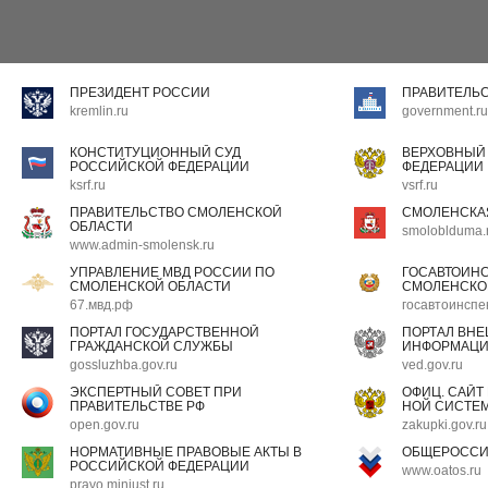
ПРЕЗИДЕНТ РОССИИ
ПРАВИТЕЛЬ
kremlin.ru
government.ru
КОНСТИТУЦИОННЫЙ СУД
ВЕРХОВНЫЙ
РОССИЙСКОЙ ФЕДЕРАЦИИ
ФЕДЕРАЦИИ
ksrf.ru
vsrf.ru
ПРАВИТЕЛЬСТВО СМОЛЕНСКОЙ
СМОЛЕНСКА
ОБЛАСТИ
smoloblduma.
www.admin-smolensk.ru
УПРАВЛЕНИЕ МВД РОССИИ ПО
ГОСАВТОИН
СМОЛЕНСКОЙ ОБЛАСТИ
СМОЛЕНСКО
67.мвд.рф
госавтоинспе
ПОРТАЛ ГОСУДАРСТВЕННОЙ
ПОРТАЛ ВН
ГРАЖДАНСКОЙ СЛУЖБЫ
ИНФОРМАЦ
gossluzhba.gov.ru
ved.gov.ru
ЭКСПЕРТНЫЙ СОВЕТ ПРИ
ОФИЦ. САЙТ
ПРАВИТЕЛЬСТВЕ РФ
НОЙ СИСТЕМ
open.gov.ru
zakupki.gov.ru
НОРМАТИВНЫЕ ПРАВОВЫЕ АКТЫ В
ОБЩЕРОССИ
РОССИЙСКОЙ ФЕДЕРАЦИИ
www.oatos.ru
pravo.minjust.ru