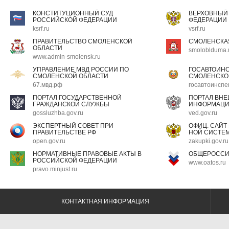
КОНСТИТУЦИОННЫЙ СУД
ВЕРХОВНЫЙ
РОССИЙСКОЙ ФЕДЕРАЦИИ
ФЕДЕРАЦИИ
ksrf.ru
vsrf.ru
ПРАВИТЕЛЬСТВО СМОЛЕНСКОЙ
СМОЛЕНСКА
ОБЛАСТИ
smoloblduma.
www.admin-smolensk.ru
УПРАВЛЕНИЕ МВД РОССИИ ПО
ГОСАВТОИН
СМОЛЕНСКОЙ ОБЛАСТИ
СМОЛЕНСКО
67.мвд.рф
госавтоинспе
ПОРТАЛ ГОСУДАРСТВЕННОЙ
ПОРТАЛ ВН
ГРАЖДАНСКОЙ СЛУЖБЫ
ИНФОРМАЦ
gossluzhba.gov.ru
ved.gov.ru
ЭКСПЕРТНЫЙ СОВЕТ ПРИ
ОФИЦ. САЙТ
ПРАВИТЕЛЬСТВЕ РФ
НОЙ СИСТЕМ
open.gov.ru
zakupki.gov.ru
НОРМАТИВНЫЕ ПРАВОВЫЕ АКТЫ В
ОБЩЕРОССИ
РОССИЙСКОЙ ФЕДЕРАЦИИ
www.oatos.ru
pravo.minjust.ru
КОНТАКТНАЯ ИНФОРМАЦИЯ