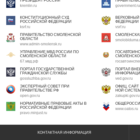
ПРЕЗИДЕНТ РОССИИ
ПРАВИТЕЛЬ
kremlin.ru
government.ru
КОНСТИТУЦИОННЫЙ СУД
ВЕРХОВНЫЙ
РОССИЙСКОЙ ФЕДЕРАЦИИ
ФЕДЕРАЦИИ
ksrf.ru
vsrf.ru
ПРАВИТЕЛЬСТВО СМОЛЕНСКОЙ
СМОЛЕНСКА
ОБЛАСТИ
smoloblduma.
www.admin-smolensk.ru
УПРАВЛЕНИЕ МВД РОССИИ ПО
ГОСАВТОИН
СМОЛЕНСКОЙ ОБЛАСТИ
СМОЛЕНСКО
67.мвд.рф
госавтоинспе
ПОРТАЛ ГОСУДАРСТВЕННОЙ
ПОРТАЛ ВН
ГРАЖДАНСКОЙ СЛУЖБЫ
ИНФОРМАЦ
gossluzhba.gov.ru
ved.gov.ru
ЭКСПЕРТНЫЙ СОВЕТ ПРИ
ОФИЦ. САЙТ
ПРАВИТЕЛЬСТВЕ РФ
НОЙ СИСТЕМ
open.gov.ru
zakupki.gov.ru
НОРМАТИВНЫЕ ПРАВОВЫЕ АКТЫ В
ОБЩЕРОССИ
РОССИЙСКОЙ ФЕДЕРАЦИИ
www.oatos.ru
pravo.minjust.ru
КОНТАКТНАЯ ИНФОРМАЦИЯ