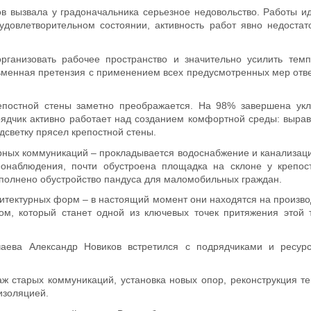
в вызвала у градоначальника серьезное недовольство. Работы и
довлетворительном состоянии, активность работ явно недостат
рганизовать рабочее пространство и значительно усилить темп
менная претензия с применением всех предусмотренных мер отве
епостной стены заметно преображается. На 98% завершена укла
рядчик активно работает над созданием комфортной среды: выра
дсветку прясел крепостной стены.
рных коммуникаций – прокладывается водоснабжение и канализац
еонаблюдения, почти обустроена площадка на склоне у крепос
ыполнено обустройство пандуса для маломобильных граждан.
итектурных форм – в настоящий момент они находятся на произво
м, который станет одной из ключевых точек притяжения этой т
чаева Александр Новиков встретился с подрядчиками и ресу
ж старых коммуникаций, установка новых опор, реконструкция т
изоляцией.