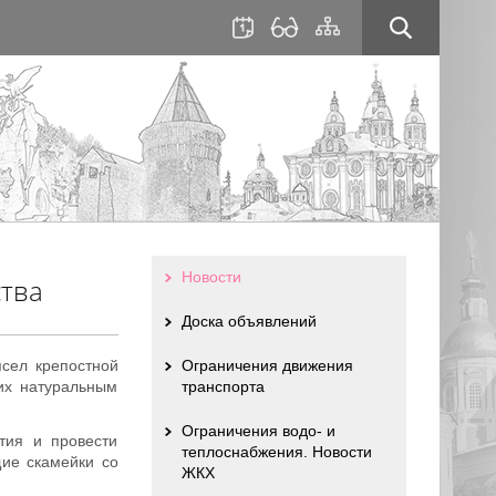
для
сайта
слабовидящих
Новости
ства
Доска объявлений
сел крепостной
Ограничения движения
их натуральным
транспорта
Ограничения водо- и
тия и провести
теплоснабжения. Новости
щие скамейки со
ЖКХ