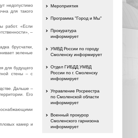
дут недопустимо
Мероприятия
очна для такого
Программа "Город и Мы"
ы работ. «Если
Прокуратура
тственности», –
информирует
дка брусчатки,
УМВД России по городу
внивает зеленые
Смоленску информирует
Отдел ГИБДД УМВД
ия для будущего
России по г. Смоленску
тной стены – с
информирует
дстве. Дальше –
Управление Росреестра
ерритории. Его
по Смоленской области
информирует
рсоснабжающими
Военный прокурор
Смоленского гарнизона
епловых камер и
информирует