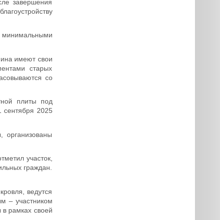
осле завершения
благоустройству
с минимальными
нина имеют свои
ментами старых
асовываются со
тной плиты под
1 сентября 2025
, организованы
тметил участок,
ильных граждан.
кровля, ведутся
ым – участником
 в рамках своей