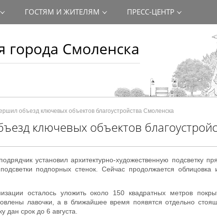
ГОСТЯМ И ЖИТЕЛЯМ
ПРЕСС-ЦЕНТР
 города Смоленска
ершил объезд ключевых объектов благоустройства Смоленска
бъезд ключевых объектов благоустрой
дрядчик установил архитектурно-художественную подсветку пря
 подсветки подпорных стенок. Сейчас продолжается облицовка 
изации осталось уложить около 150 квадратных метров покры
новлены лавочки, а в ближайшее время появятся отдельно стоя
 дан срок до 6 августа.