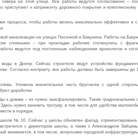
у сквера на этой улице. Все работы ведутся согласованно – п
о приступают к капремонту дорожного покрытия и комплексному 
ами процесса, чтобы работы велись максимально эффективно и 
а.
вой канализации на улицах Песочной и Бакунина. Работы на Баку
чески сложными – при прокладке рабочие столкнулись с фраг
работы ведутся под постоянным наблюдением археологов и согл
 воды в Днепр. Сейчас строители ведут устройство фундамен
еке. Согласно контракту, все работы должны быть завершены до 
лева. Уложена значительная часть брусчатки с одной стороны
буют доработки.
ы к домам – их нужно заасфальтировать. Также градоначальник о
 Здесь нужно занизить тротуар, в том числе для удобства маломоб
вести в порядок.
 школе № 10. Сейчас у школы обновлен фасад, отремонтирована 
 встретился с директором школы, а также с Александром Зайцев
й занимается, в том числе, вопросами городской инфраструктуры