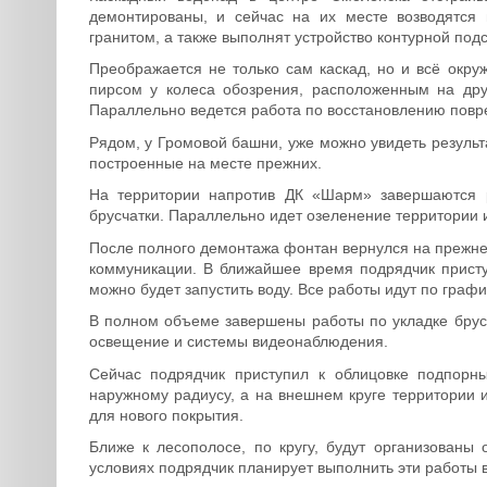
демонтированы, и сейчас на их месте возводятся
гранитом, а также выполнят устройство контурной подс
Преображается не только сам каскад, но и всё окру
пирсом у колеса обозрения, расположенным на друг
Параллельно ведется работа по восстановлению повре
Рядом, у Громовой башни, уже можно увидеть результ
построенные на месте прежних.
На территории напротив ДК «Шарм» завершаются р
брусчатки. Параллельно идет озеленение территории
После полного демонтажа фонтан вернулся на прежне
коммуникации. В ближайшее время подрядчик присту
можно будет запустить воду. Все работы идут по график
В полном объеме завершены работы по укладке брусч
освещение и системы видеонаблюдения.
Сейчас подрядчик приступил к облицовке подпорн
наружному радиусу, а на внешнем круге территории
для нового покрытия.
Ближе к лесополосе, по кругу, будут организован
условиях подрядчик планирует выполнить эти работы в 