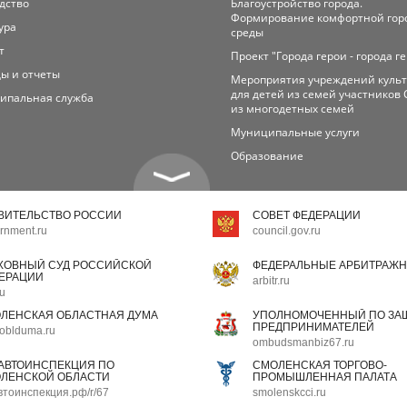
дство
Благоустройство города.
Формирование комфортной гор
ура
среды
т
Проект "Города герои - города г
ы и отчеты
Мероприятия учреждений куль
для детей из семей участников 
ипальная служба
из многодетных семей
Муниципальные услуги
Образование
ВИТЕЛЬСТВО РОССИИ
СОВЕТ ФЕДЕРАЦИИ
rnment.ru
council.gov.ru
ХОВНЫЙ СУД РОССИЙСКОЙ
ФЕДЕРАЛЬНЫЕ АРБИТРАЖН
ЕРАЦИИ
arbitr.ru
ru
ЛЕНСКАЯ ОБЛАСТНАЯ ДУМА
УПОЛНОМОЧЕННЫЙ ПО ЗАЩ
ПРЕДПРИНИМАТЕЛЕЙ
oblduma.ru
ombudsmanbiz67.ru
АВТОИНСПЕКЦИЯ ПО
СМОЛЕНСКАЯ ТОРГОВО-
ЛЕНСКОЙ ОБЛАСТИ
ПРОМЫШЛЕННАЯ ПАЛАТА
втоинспекция.рф/r/67
smolenskcci.ru