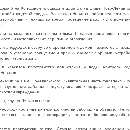
дома 6 на Колхозной площади и дома 5а на улице Ново-Ленингра
ртной городской среды». Александр Новиков пообщался с жителя
автомобилей и техники во время проведения работ. «Это пожела
ва.
оты по созданию новой зоны отдыха. В дальнейшем здесь появи
помосты и металлические перильные ограждения.
 на подходах к озеру со стороны жилых домов – важно организо
рована установка радиусных и прямых скамеек с урнами, устройс
йство пляжной зоны.
 и красивое пространство для отдыха у воды. Контроль хо
 Новиков.
имназии № 1 им. Пржевальского. Значительная часть фасадных и 
к внутренним работам: оштукатуриванию и покраске стен, потол
 кровли учреждения.
а, идут работы в классах.
необходимость увеличения количества рабочих на объекте. «Рег
ения всех этапов – от реставрации до полного обновления учебног
ается практически заново. Старые, разрушенные временем 