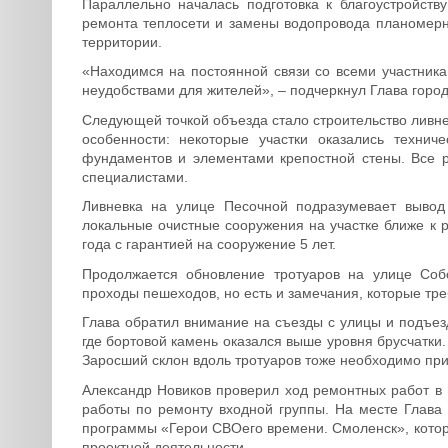
Параллельно началась подготовка к благоустройств
ремонта теплосети и замены водопровода планомерн
территории.
«Находимся на постоянной связи со всеми участник
неудобствами для жителей», – подчеркнул Глава город
Следующей точкой объезда стало строительство ливне
особенности: некоторые участки оказались техни
фундаментов и элементами крепостной стены. Все 
специалистами.
Ливневка на улице Песочной подразумевает вывод
локальные очистные сооружения на участке ближе к р
года с гарантией на сооружение 5 лет.
Продолжается обновление тротуаров на улице Собо
проходы пешеходов, но есть и замечания, которые тре
Глава обратил внимание на съезды с улицы и подъезд
где бортовой камень оказался выше уровня брусчатки.
Заросший склон вдоль тротуаров тоже необходимо при
Александр Новиков проверил ход ремонтных работ в
работы по ремонту входной группы. На месте Глава
программы «Герои СВОего времени. Смоленск», которы
проектной деятельности.