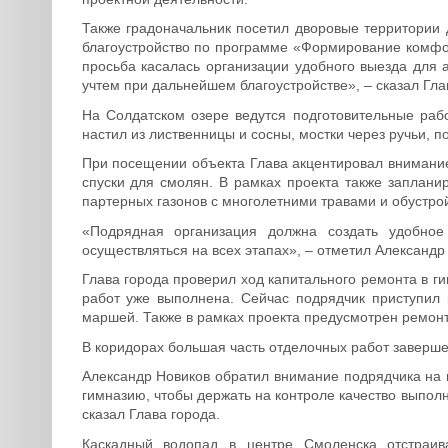
Также градоначальник посетил дворовые территории 
благоустройство по программе «Формирование комфо
просьба касалась организации удобного выезда для 
учтем при дальнейшем благоустройстве», – сказал Гла
На Солдатском озере ведутся подготовительные раб
настил из лиственницы и сосны, мостки через ручьи, 
При посещении объекта Глава акцентировал внимание
спуски для смолян. В рамках проекта также заплани
партерных газонов с многолетними травами и обустро
«Подрядная организация должна создать удобное
осуществляться на всех этапах», – отметил Александр
Глава города проверил ход капитального ремонта в г
работ уже выполнена. Сейчас подрядчик приступил 
маршей. Также в рамках проекта предусмотрен ремонт
В коридорах большая часть отделочных работ завершен
Александр Новиков обратил внимание подрядчика на 
гимназию, чтобы держать на контроле качество выполн
сказал Глава города.
Каскадный водопад в центре Смоленска отстраив