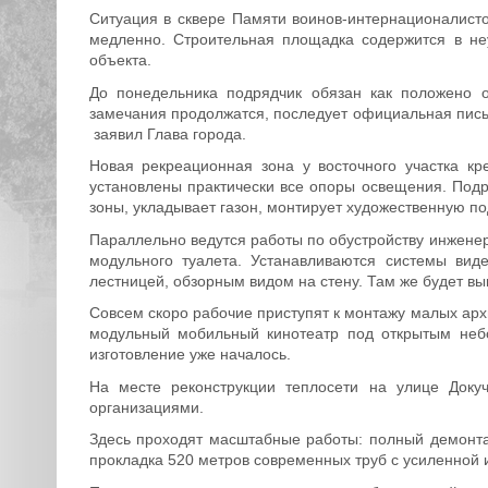
Ситуация в сквере Памяти воинов-интернационалисто
медленно. Строительная площадка содержится в неу
объекта.
До понедельника подрядчик обязан как положено о
замечания продолжатся, последует официальная пись
заявил Глава города.
Новая рекреационная зона у восточного участка кр
установлены практически все опоры освещения. Под
зоны, укладывает газон, монтирует художественную по
Параллельно ведутся работы по обустройству инжене
модульного туалета. Устанавливаются системы вид
лестницей, обзорным видом на стену. Там же будет в
Совсем скоро рабочие приступят к монтажу малых арх
модульный мобильный кинотеатр под открытым небо
изготовление уже началось.
На месте реконструкции теплосети на улице Доку
организациями.
Здесь проходят масштабные работы: полный демонта
прокладка 520 метров современных труб с усиленной 