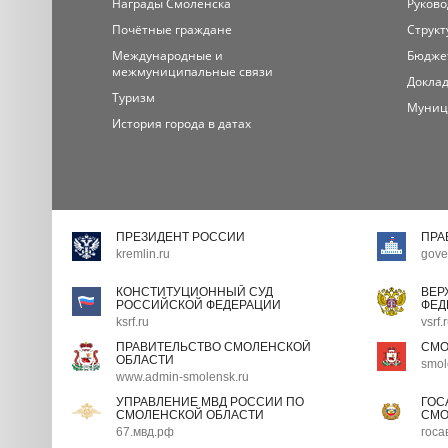
Награды Смоленска
Руково
Почётные граждане
Структ
Международные и
Бюдже
межмуниципальные связи
Доклад
Туризм
Муниц
История города в датах
ПРЕЗИДЕНТ РОССИИ
ПРА
kremlin.ru
gove
КОНСТИТУЦИОННЫЙ СУД
ВЕР
РОССИЙСКОЙ ФЕДЕРАЦИИ
ФЕД
ksrf.ru
vsrf.
ПРАВИТЕЛЬСТВО СМОЛЕНСКОЙ
СМО
ОБЛАСТИ
smol
www.admin-smolensk.ru
УПРАВЛЕНИЕ МВД РОССИИ ПО
ГОС
СМОЛЕНСКОЙ ОБЛАСТИ
СМО
67.мвд.рф
госа