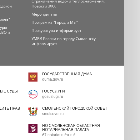
Ограничения водо- и теплоснабжения.
одской
Новости ЖКХ
Мероприятия
ероев"
Программа "Город и Мы"
туры
Прокуратура информирует
СВО и
УМВД России по городу Смоленску
информирует
ГОСУДАРСТВЕННАЯ ДУМА
duma.gov.ru
ЫЕ СУДЫ
ГОСУСЛУГИ
gosuslugi.ru
ИТЕ ПРАВ
СМОЛЕНСКИЙ ГОРОДСКОЙ СОВЕТ
smolsovet.ru
НО СМОЛЕНСКАЯ ОБЛАСТНАЯ
НОТАРИАЛЬНАЯ ПАЛАТА
67.notariat.ru/ru-ru/