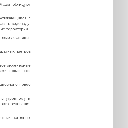
 Чаши облицуют
рекликающийся с
ски к водопаду.
ие территории.
новые лестницы,
дратных метров
 все инженерные
ми, после чего
тановлено новое
 внутреннему и
товка основания
ятных погодных