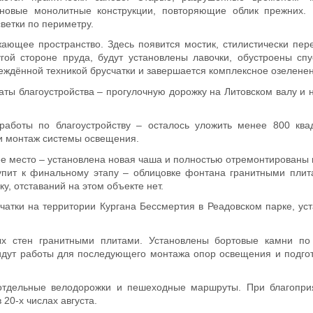
 новые монолитные конструкции, повторяющие облик прежних.
ветки по периметру.
жающее пространство. Здесь появится мостик, стилистически пе
ой стороне пруда, будут установлены лавочки, обустроены спу
ждённой техникой брусчатки и завершается комплексное озеленен
аты благоустройства – прогулочную дорожку на Литовском валу и 
аботы по благоустройству – осталось уложить менее 800 ква
 и монтаж системы освещения.
е место – установлена новая чаша и полностью отремонтированы
пит к финальному этапу – облицовке фонтана гранитными плита
у, отставаний на этом объекте нет.
атки на территории Кургана Бессмертия в Реадовском парке, ус
ых стен гранитными плитами. Установлены бортовые камни по
 идут работы для последующего монтажа опор освещения и подго
ы отдельные велодорожки и пешеходные маршруты. При благопри
20-х числах августа.