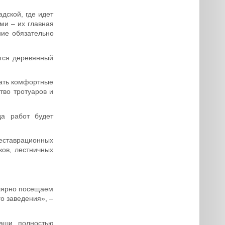
дской, где идет
ми – их главная
ние обязательно
тся деревянный
вать комфортные
тво тротуаров и
да работ будет
реставрационных
ков, лестничных
улярно посещаем
о заведения», –
чаши полностью