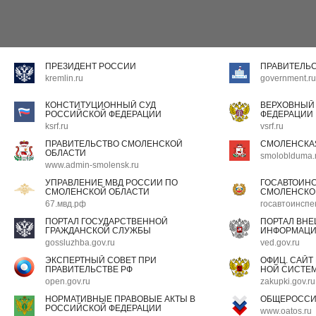
ПРЕЗИДЕНТ РОССИИ
ПРАВИТЕЛЬ
kremlin.ru
government.ru
КОНСТИТУЦИОННЫЙ СУД
ВЕРХОВНЫЙ
РОССИЙСКОЙ ФЕДЕРАЦИИ
ФЕДЕРАЦИИ
ksrf.ru
vsrf.ru
ПРАВИТЕЛЬСТВО СМОЛЕНСКОЙ
СМОЛЕНСКА
ОБЛАСТИ
smoloblduma.
www.admin-smolensk.ru
УПРАВЛЕНИЕ МВД РОССИИ ПО
ГОСАВТОИН
СМОЛЕНСКОЙ ОБЛАСТИ
СМОЛЕНСКО
67.мвд.рф
госавтоинспе
ПОРТАЛ ГОСУДАРСТВЕННОЙ
ПОРТАЛ ВН
ГРАЖДАНСКОЙ СЛУЖБЫ
ИНФОРМАЦ
gossluzhba.gov.ru
ved.gov.ru
ЭКСПЕРТНЫЙ СОВЕТ ПРИ
ОФИЦ. САЙТ
ПРАВИТЕЛЬСТВЕ РФ
НОЙ СИСТЕМ
open.gov.ru
zakupki.gov.ru
НОРМАТИВНЫЕ ПРАВОВЫЕ АКТЫ В
ОБЩЕРОССИ
РОССИЙСКОЙ ФЕДЕРАЦИИ
www.oatos.ru