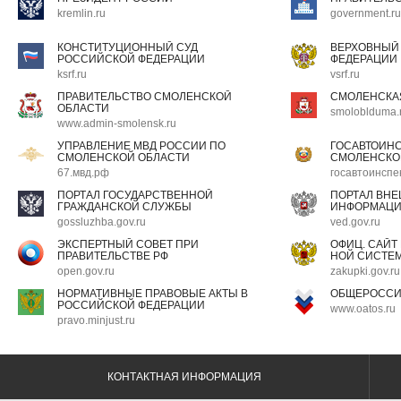
kremlin.ru
government.ru
КОНСТИТУЦИОННЫЙ СУД
ВЕРХОВНЫЙ
РОССИЙСКОЙ ФЕДЕРАЦИИ
ФЕДЕРАЦИИ
ksrf.ru
vsrf.ru
ПРАВИТЕЛЬСТВО СМОЛЕНСКОЙ
СМОЛЕНСКА
ОБЛАСТИ
smoloblduma.
www.admin-smolensk.ru
УПРАВЛЕНИЕ МВД РОССИИ ПО
ГОСАВТОИН
СМОЛЕНСКОЙ ОБЛАСТИ
СМОЛЕНСКО
67.мвд.рф
госавтоинспе
ПОРТАЛ ГОСУДАРСТВЕННОЙ
ПОРТАЛ ВН
ГРАЖДАНСКОЙ СЛУЖБЫ
ИНФОРМАЦ
gossluzhba.gov.ru
ved.gov.ru
ЭКСПЕРТНЫЙ СОВЕТ ПРИ
ОФИЦ. САЙТ
ПРАВИТЕЛЬСТВЕ РФ
НОЙ СИСТЕМ
open.gov.ru
zakupki.gov.ru
НОРМАТИВНЫЕ ПРАВОВЫЕ АКТЫ В
ОБЩЕРОССИ
РОССИЙСКОЙ ФЕДЕРАЦИИ
www.oatos.ru
pravo.minjust.ru
КОНТАКТНАЯ ИНФОРМАЦИЯ