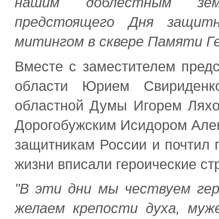
нашим доблестным зем
предстоящего Дня защит
митингом в сквере Памяти Ге
Вместе с заместителем пред
области Юрием Свириденко
областной Думы Игорем Лях
Дорогобужским Исидором Алек
защитникам России и почтил 
жизни вписали героические ст
"В эти дни мы чествуем ге
желаем крепости духа, му