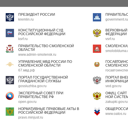
ПРЕЗИДЕНТ РОССИИ
ПРАВИТЕЛЬ
kremlin.ru
government.ru
КОНСТИТУЦИОННЫЙ СУД
ВЕРХОВНЫЙ
РОССИЙСКОЙ ФЕДЕРАЦИИ
ФЕДЕРАЦИИ
ksrf.ru
vsrf.ru
ПРАВИТЕЛЬСТВО СМОЛЕНСКОЙ
СМОЛЕНСКА
ОБЛАСТИ
smoloblduma.
www.admin-smolensk.ru
УПРАВЛЕНИЕ МВД РОССИИ ПО
ГОСАВТОИН
СМОЛЕНСКОЙ ОБЛАСТИ
СМОЛЕНСКО
67.мвд.рф
госавтоинспе
ПОРТАЛ ГОСУДАРСТВЕННОЙ
ПОРТАЛ ВН
ГРАЖДАНСКОЙ СЛУЖБЫ
ИНФОРМАЦ
gossluzhba.gov.ru
ved.gov.ru
ЭКСПЕРТНЫЙ СОВЕТ ПРИ
ОФИЦ. САЙТ
ПРАВИТЕЛЬСТВЕ РФ
НОЙ СИСТЕМ
open.gov.ru
zakupki.gov.ru
НОРМАТИВНЫЕ ПРАВОВЫЕ АКТЫ В
ОБЩЕРОССИ
РОССИЙСКОЙ ФЕДЕРАЦИИ
www.oatos.ru
pravo.minjust.ru