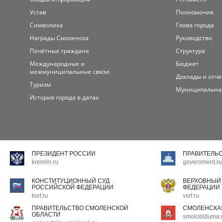
Устав
Полномочия
Символика
Глава города
Награды Смоленска
Руководство
Почётные граждане
Структура
Международные и
Бюджет
межмуниципальные связи
Доклады и отч
Туризм
Муниципальна
История города в датах
ПРЕЗИДЕНТ РОССИИ
ПРАВИТЕЛЬ
kremlin.ru
government.ru
КОНСТИТУЦИОННЫЙ СУД
ВЕРХОВНЫЙ
РОССИЙСКОЙ ФЕДЕРАЦИИ
ФЕДЕРАЦИИ
ksrf.ru
vsrf.ru
ПРАВИТЕЛЬСТВО СМОЛЕНСКОЙ
СМОЛЕНСКА
ОБЛАСТИ
smoloblduma.