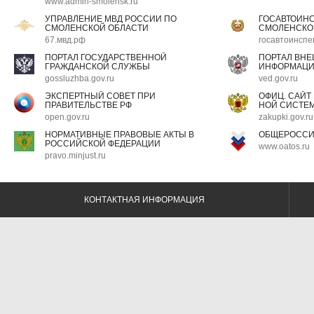
www.admin-smolensk.ru
УПРАВЛЕНИЕ МВД РОССИИ ПО
ГОСАВТОИН
СМОЛЕНСКОЙ ОБЛАСТИ
СМОЛЕНСКО
67.мвд.рф
госавтоинспе
ПОРТАЛ ГОСУДАРСТВЕННОЙ
ПОРТАЛ ВН
ГРАЖДАНСКОЙ СЛУЖБЫ
ИНФОРМАЦ
gossluzhba.gov.ru
ved.gov.ru
ЭКСПЕРТНЫЙ СОВЕТ ПРИ
ОФИЦ. САЙТ
ПРАВИТЕЛЬСТВЕ РФ
НОЙ СИСТЕМ
open.gov.ru
zakupki.gov.ru
НОРМАТИВНЫЕ ПРАВОВЫЕ АКТЫ В
ОБЩЕРОССИ
РОССИЙСКОЙ ФЕДЕРАЦИИ
www.oatos.ru
pravo.minjust.ru
КОНТАКТНАЯ ИНФОРМАЦИЯ