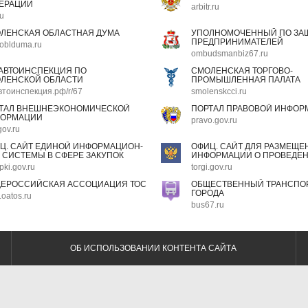
ЕРАЦИИ
arbitr.ru
ru
ЛЕНСКАЯ ОБЛАСТНАЯ ДУМА
УПОЛНОМОЧЕННЫЙ ПО ЗАЩ
ПРЕДПРИНИМАТЕЛЕЙ
oblduma.ru
ombudsmanbiz67.ru
АВТОИНСПЕКЦИЯ ПО
СМОЛЕНСКАЯ ТОРГОВО-
ЛЕНСКОЙ ОБЛАСТИ
ПРОМЫШЛЕННАЯ ПАЛАТА
втоинспекция.рф/r/67
smolenskcci.ru
ТАЛ ВНЕШНЕЭКОНОМИЧЕСКОЙ
ПОРТАЛ ПРАВОВОЙ ИНФОР
ОРМАЦИИ
pravo.gov.ru
gov.ru
Ц. САЙТ ЕДИНОЙ ИНФОРМАЦИОН-
ОФИЦ. САЙТ ДЛЯ РАЗМЕЩЕ
 СИСТЕМЫ В СФЕРЕ ЗАКУПОК
ИНФОРМАЦИИ О ПРОВЕДЕН
pki.gov.ru
torgi.gov.ru
ЕРОССИЙСКАЯ АССОЦИАЦИЯ ТОС
ОБЩЕСТВЕННЫЙ ТРАНСПОР
ГОРОДА
oatos.ru
bus67.ru
ОБ ИСПОЛЬЗОВАНИИ КОНТЕНТА САЙТА