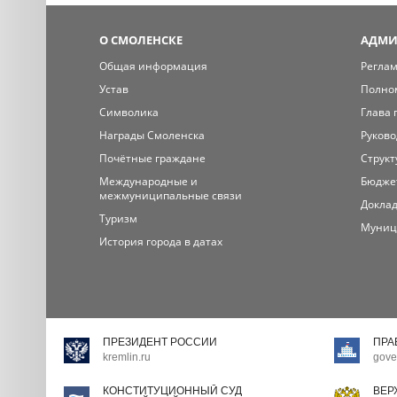
О СМОЛЕНСКЕ
АДМИ
Общая информация
Регла
Устав
Полно
Символика
Глава 
Награды Смоленска
Руково
Почётные граждане
Структ
Международные и
Бюдже
межмуниципальные связи
Доклад
Туризм
Муниц
История города в датах
ПРЕЗИДЕНТ РОССИИ
ПРА
kremlin.ru
gove
КОНСТИТУЦИОННЫЙ СУД
ВЕР