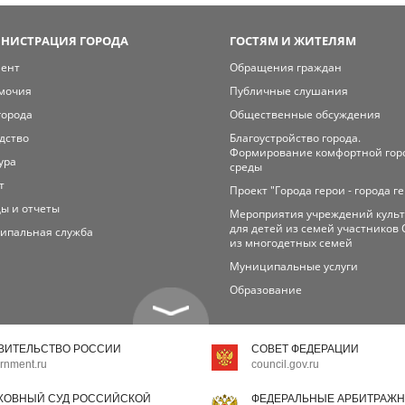
НИСТРАЦИЯ ГОРОДА
ГОСТЯМ И ЖИТЕЛЯМ
мент
Обращения граждан
мочия
Публичные слушания
города
Общественные обсуждения
дство
Благоустройство города.
Формирование комфортной гор
ура
среды
т
Проект "Города герои - города г
ы и отчеты
Мероприятия учреждений куль
для детей из семей участников 
ипальная служба
из многодетных семей
Муниципальные услуги
Образование
ВИТЕЛЬСТВО РОССИИ
СОВЕТ ФЕДЕРАЦИИ
rnment.ru
council.gov.ru
ХОВНЫЙ СУД РОССИЙСКОЙ
ФЕДЕРАЛЬНЫЕ АРБИТРАЖН