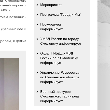
ий Смоленского
Мероприятия
дителей мировых
 жизни.
Программа "Город и Мы"
ытием появились
Прокуратура
 Дзержинского и
информирует
УМВД России по городу
дворам, с целью
Смоленску информирует
Отдел ГИБДД УМВД
России по г. Смоленску
информирует
Управление Росреестра
по Смоленской области
информирует
Военный прокурор
Смоленского гарнизона
информирует