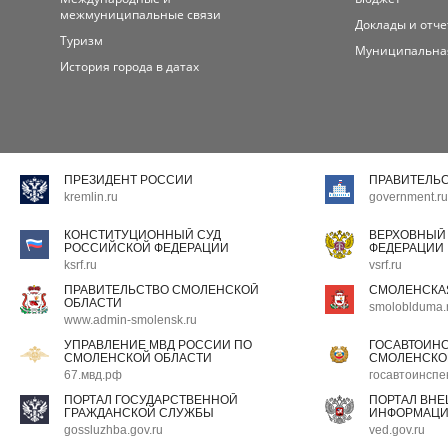
межмуниципальные связи
Доклады и отч
Туризм
Муниципальна
История города в датах
ПРЕЗИДЕНТ РОССИИ
ПРАВИТЕЛЬ
kremlin.ru
government.ru
КОНСТИТУЦИОННЫЙ СУД
ВЕРХОВНЫЙ
РОССИЙСКОЙ ФЕДЕРАЦИИ
ФЕДЕРАЦИИ
ksrf.ru
vsrf.ru
ПРАВИТЕЛЬСТВО СМОЛЕНСКОЙ
СМОЛЕНСКА
ОБЛАСТИ
smoloblduma.
www.admin-smolensk.ru
УПРАВЛЕНИЕ МВД РОССИИ ПО
ГОСАВТОИН
СМОЛЕНСКОЙ ОБЛАСТИ
СМОЛЕНСКО
67.мвд.рф
госавтоинспе
ПОРТАЛ ГОСУДАРСТВЕННОЙ
ПОРТАЛ ВН
ГРАЖДАНСКОЙ СЛУЖБЫ
ИНФОРМАЦ
gossluzhba.gov.ru
ved.gov.ru