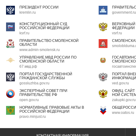
ПРЕЗИДЕНТ РОССИИ
ПРАВИТЕЛЬ
kremlin.ru
government.ru
КОНСТИТУЦИОННЫЙ СУД
ВЕРХОВНЫЙ
РОССИЙСКОЙ ФЕДЕРАЦИИ
ФЕДЕРАЦИИ
ksrf.ru
vsrf.ru
ПРАВИТЕЛЬСТВО СМОЛЕНСКОЙ
СМОЛЕНСКА
ОБЛАСТИ
smoloblduma.
www.admin-smolensk.ru
УПРАВЛЕНИЕ МВД РОССИИ ПО
ГОСАВТОИН
СМОЛЕНСКОЙ ОБЛАСТИ
СМОЛЕНСКО
67.мвд.рф
госавтоинспе
ПОРТАЛ ГОСУДАРСТВЕННОЙ
ПОРТАЛ ВН
ГРАЖДАНСКОЙ СЛУЖБЫ
ИНФОРМАЦ
gossluzhba.gov.ru
ved.gov.ru
ЭКСПЕРТНЫЙ СОВЕТ ПРИ
ОФИЦ. САЙТ
ПРАВИТЕЛЬСТВЕ РФ
НОЙ СИСТЕМ
open.gov.ru
zakupki.gov.ru
НОРМАТИВНЫЕ ПРАВОВЫЕ АКТЫ В
ОБЩЕРОССИ
РОССИЙСКОЙ ФЕДЕРАЦИИ
www.oatos.ru
pravo.minjust.ru
КОНТАКТНАЯ ИНФОРМАЦИЯ