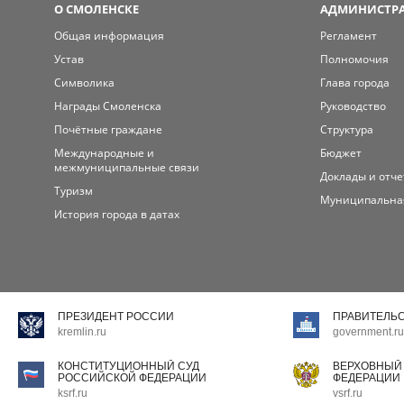
О СМОЛЕНСКЕ
АДМИНИСТРА
Общая информация
Регламент
Устав
Полномочия
Символика
Глава города
Награды Смоленска
Руководство
Почётные граждане
Структура
Международные и
Бюджет
межмуниципальные связи
Доклады и отч
Туризм
Муниципальна
История города в датах
ПРЕЗИДЕНТ РОССИИ
ПРАВИТЕЛЬ
kremlin.ru
government.ru
КОНСТИТУЦИОННЫЙ СУД
ВЕРХОВНЫЙ
РОССИЙСКОЙ ФЕДЕРАЦИИ
ФЕДЕРАЦИИ
ksrf.ru
vsrf.ru