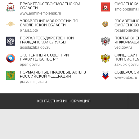
ПРАВИТЕЛЬСТВО СМОЛЕНСКОЙ
СМОЛЕНСКА
ОБЛАСТИ
smoloblduma.
www.admin-smolensk.ru
УПРАВЛЕНИЕ МВД РОССИИ ПО
ГОСАВТОИН
СМОЛЕНСКОЙ ОБЛАСТИ
СМОЛЕНСКО
67.мвд.рф
госавтоинспе
ПОРТАЛ ГОСУДАРСТВЕННОЙ
ПОРТАЛ ВН
ГРАЖДАНСКОЙ СЛУЖБЫ
ИНФОРМАЦ
gossluzhba.gov.ru
ved.gov.ru
ЭКСПЕРТНЫЙ СОВЕТ ПРИ
ОФИЦ. САЙТ
ПРАВИТЕЛЬСТВЕ РФ
НОЙ СИСТЕМ
open.gov.ru
zakupki.gov.ru
НОРМАТИВНЫЕ ПРАВОВЫЕ АКТЫ В
ОБЩЕРОССИ
РОССИЙСКОЙ ФЕДЕРАЦИИ
www.oatos.ru
pravo.minjust.ru
КОНТАКТНАЯ ИНФОРМАЦИЯ