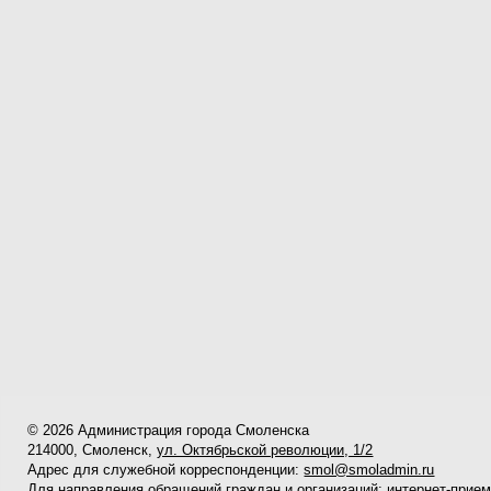
© 2026 Администрация города Смоленска
214000, Смоленск,
ул. Октябрьской революции, 1/2
Адрес для служебной корреспонденции:
smol@smoladmin.ru
Для направления обращений граждан и организаций:
интернет-прие