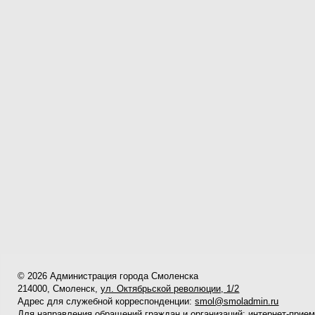
© 2026 Администрация города Смоленска
214000, Смоленск,
ул. Октябрьской революции, 1/2
Адрес для служебной корреспонденции:
smol@smoladmin.ru
Для направления обращений граждан и организаций:
интернет-прие