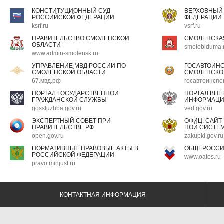
КОНСТИТУЦИОННЫЙ СУД
ВЕРХОВНЫЙ
РОССИЙСКОЙ ФЕДЕРАЦИИ
ФЕДЕРАЦИИ
ksrf.ru
vsrf.ru
ПРАВИТЕЛЬСТВО СМОЛЕНСКОЙ
СМОЛЕНСКА
ОБЛАСТИ
smoloblduma.
www.admin-smolensk.ru
УПРАВЛЕНИЕ МВД РОССИИ ПО
ГОСАВТОИН
СМОЛЕНСКОЙ ОБЛАСТИ
СМОЛЕНСКО
67.мвд.рф
госавтоинспе
ПОРТАЛ ГОСУДАРСТВЕННОЙ
ПОРТАЛ ВН
ГРАЖДАНСКОЙ СЛУЖБЫ
ИНФОРМАЦ
gossluzhba.gov.ru
ved.gov.ru
ЭКСПЕРТНЫЙ СОВЕТ ПРИ
ОФИЦ. САЙТ
ПРАВИТЕЛЬСТВЕ РФ
НОЙ СИСТЕМ
open.gov.ru
zakupki.gov.ru
НОРМАТИВНЫЕ ПРАВОВЫЕ АКТЫ В
ОБЩЕРОССИ
РОССИЙСКОЙ ФЕДЕРАЦИИ
www.oatos.ru
pravo.minjust.ru
КОНТАКТНАЯ ИНФОРМАЦИЯ