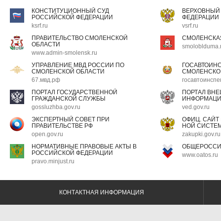
КОНСТИТУЦИОННЫЙ СУД
ВЕРХОВНЫЙ
РОССИЙСКОЙ ФЕДЕРАЦИИ
ФЕДЕРАЦИИ
ksrf.ru
vsrf.ru
ПРАВИТЕЛЬСТВО СМОЛЕНСКОЙ
СМОЛЕНСКА
ОБЛАСТИ
smoloblduma.
www.admin-smolensk.ru
УПРАВЛЕНИЕ МВД РОССИИ ПО
ГОСАВТОИН
СМОЛЕНСКОЙ ОБЛАСТИ
СМОЛЕНСКО
67.мвд.рф
госавтоинспе
ПОРТАЛ ГОСУДАРСТВЕННОЙ
ПОРТАЛ ВН
ГРАЖДАНСКОЙ СЛУЖБЫ
ИНФОРМАЦ
gossluzhba.gov.ru
ved.gov.ru
ЭКСПЕРТНЫЙ СОВЕТ ПРИ
ОФИЦ. САЙТ
ПРАВИТЕЛЬСТВЕ РФ
НОЙ СИСТЕМ
open.gov.ru
zakupki.gov.ru
НОРМАТИВНЫЕ ПРАВОВЫЕ АКТЫ В
ОБЩЕРОССИ
РОССИЙСКОЙ ФЕДЕРАЦИИ
www.oatos.ru
pravo.minjust.ru
КОНТАКТНАЯ ИНФОРМАЦИЯ