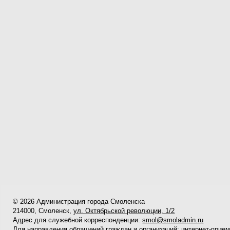
© 2026 Администрация города Смоленска
214000, Смоленск,
ул. Октябрьской революции, 1/2
Адрес для служебной корреспонденции:
smol@smoladmin.ru
Для направления обращений граждан и организаций:
интернет-прие