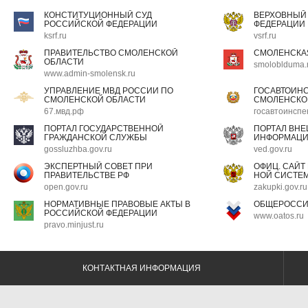
КОНСТИТУЦИОННЫЙ СУД
ВЕРХОВНЫЙ
РОССИЙСКОЙ ФЕДЕРАЦИИ
ФЕДЕРАЦИИ
ksrf.ru
vsrf.ru
ПРАВИТЕЛЬСТВО СМОЛЕНСКОЙ
СМОЛЕНСКА
ОБЛАСТИ
smoloblduma.
www.admin-smolensk.ru
УПРАВЛЕНИЕ МВД РОССИИ ПО
ГОСАВТОИН
СМОЛЕНСКОЙ ОБЛАСТИ
СМОЛЕНСКО
67.мвд.рф
госавтоинспе
ПОРТАЛ ГОСУДАРСТВЕННОЙ
ПОРТАЛ ВН
ГРАЖДАНСКОЙ СЛУЖБЫ
ИНФОРМАЦ
gossluzhba.gov.ru
ved.gov.ru
ЭКСПЕРТНЫЙ СОВЕТ ПРИ
ОФИЦ. САЙТ
ПРАВИТЕЛЬСТВЕ РФ
НОЙ СИСТЕМ
open.gov.ru
zakupki.gov.ru
НОРМАТИВНЫЕ ПРАВОВЫЕ АКТЫ В
ОБЩЕРОССИ
РОССИЙСКОЙ ФЕДЕРАЦИИ
www.oatos.ru
pravo.minjust.ru
КОНТАКТНАЯ ИНФОРМАЦИЯ