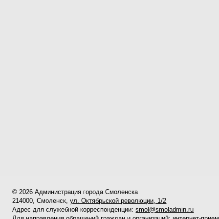
© 2026 Администрация города Смоленска
214000, Смоленск,
ул. Октябрьской революции, 1/2
Адрес для служебной корреспонденции:
smol@smoladmin.ru
Для направления обращений граждан и организаций:
интернет-прие