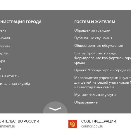
НИСТРАЦИЯ ГОРОДА
ГОСТЯМ И ЖИТЕЛЯМ
мент
Обращения граждан
мочия
Публичные слушания
города
Общественные обсуждения
дство
Благоустройство города.
Формирование комфортной гор
ура
среды
т
Проект "Города герои - города г
ы и отчеты
Мероприятия учреждений куль
для детей из семей участников 
ипальная служба
из многодетных семей
Муниципальные услуги
Образование
ВИТЕЛЬСТВО РОССИИ
СОВЕТ ФЕДЕРАЦИИ
rnment.ru
council.gov.ru