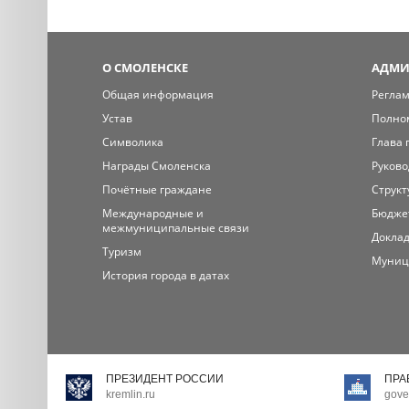
О СМОЛЕНСКЕ
АДМИ
Общая информация
Регла
Устав
Полно
Символика
Глава 
Награды Смоленска
Руково
Почётные граждане
Структ
Международные и
Бюдже
межмуниципальные связи
Доклад
Туризм
Муниц
История города в датах
ПРЕЗИДЕНТ РОССИИ
ПРА
kremlin.ru
gove