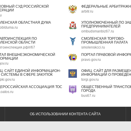
ХОВНЫЙ СУД РОССИЙСКОЙ
ФЕДЕРАЛЬНЫЕ АРБИТРАЖН
ЕРАЦИИ
arbitr.ru
ru
ЛЕНСКАЯ ОБЛАСТНАЯ ДУМА
УПОЛНОМОЧЕННЫЙ ПО ЗАЩ
ПРЕДПРИНИМАТЕЛЕЙ
oblduma.ru
ombudsmanbiz67.ru
АВТОИНСПЕКЦИЯ ПО
СМОЛЕНСКАЯ ТОРГОВО-
ЛЕНСКОЙ ОБЛАСТИ
ПРОМЫШЛЕННАЯ ПАЛАТА
втоинспекция.рф/r/67
smolenskcci.ru
ТАЛ ВНЕШНЕЭКОНОМИЧЕСКОЙ
ПОРТАЛ ПРАВОВОЙ ИНФОР
ОРМАЦИИ
pravo.gov.ru
gov.ru
Ц. САЙТ ЕДИНОЙ ИНФОРМАЦИОН-
ОФИЦ. САЙТ ДЛЯ РАЗМЕЩЕ
 СИСТЕМЫ В СФЕРЕ ЗАКУПОК
ИНФОРМАЦИИ О ПРОВЕДЕН
pki.gov.ru
torgi.gov.ru
ЕРОССИЙСКАЯ АССОЦИАЦИЯ ТОС
ОБЩЕСТВЕННЫЙ ТРАНСПОР
ГОРОДА
oatos.ru
bus67.ru
ОБ ИСПОЛЬЗОВАНИИ КОНТЕНТА САЙТА