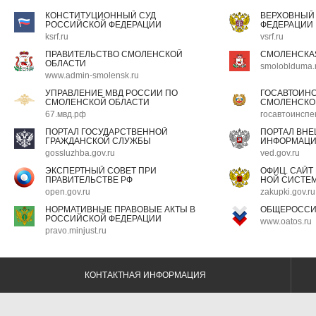
КОНСТИТУЦИОННЫЙ СУД
ВЕРХОВНЫЙ
РОССИЙСКОЙ ФЕДЕРАЦИИ
ФЕДЕРАЦИИ
ksrf.ru
vsrf.ru
ПРАВИТЕЛЬСТВО СМОЛЕНСКОЙ
СМОЛЕНСКА
ОБЛАСТИ
smoloblduma.
www.admin-smolensk.ru
УПРАВЛЕНИЕ МВД РОССИИ ПО
ГОСАВТОИН
СМОЛЕНСКОЙ ОБЛАСТИ
СМОЛЕНСКО
67.мвд.рф
госавтоинспе
ПОРТАЛ ГОСУДАРСТВЕННОЙ
ПОРТАЛ ВН
ГРАЖДАНСКОЙ СЛУЖБЫ
ИНФОРМАЦ
gossluzhba.gov.ru
ved.gov.ru
ЭКСПЕРТНЫЙ СОВЕТ ПРИ
ОФИЦ. САЙТ
ПРАВИТЕЛЬСТВЕ РФ
НОЙ СИСТЕМ
open.gov.ru
zakupki.gov.ru
НОРМАТИВНЫЕ ПРАВОВЫЕ АКТЫ В
ОБЩЕРОССИ
РОССИЙСКОЙ ФЕДЕРАЦИИ
www.oatos.ru
pravo.minjust.ru
КОНТАКТНАЯ ИНФОРМАЦИЯ