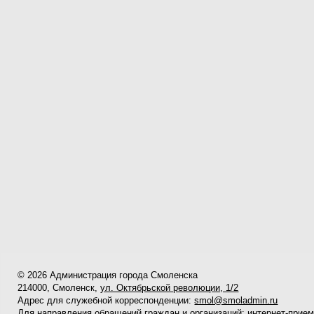
© 2026 Администрация города Смоленска
214000, Смоленск,
ул. Октябрьской революции, 1/2
Адрес для служебной корреспонденции:
smol@smoladmin.ru
Для направления обращений граждан и организаций:
интернет-прие