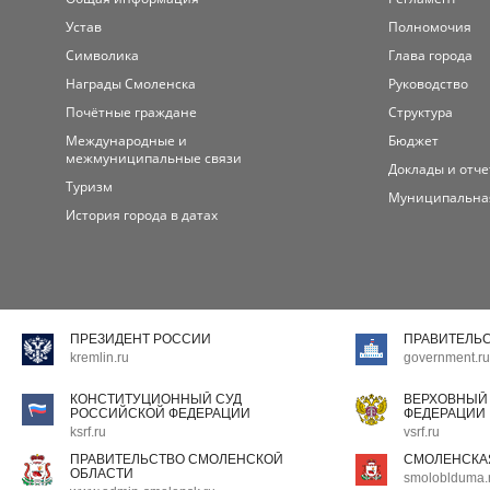
Устав
Полномочия
Символика
Глава города
Награды Смоленска
Руководство
Почётные граждане
Структура
Международные и
Бюджет
межмуниципальные связи
Доклады и отч
Туризм
Муниципальна
История города в датах
ПРЕЗИДЕНТ РОССИИ
ПРАВИТЕЛЬ
kremlin.ru
government.ru
КОНСТИТУЦИОННЫЙ СУД
ВЕРХОВНЫЙ
РОССИЙСКОЙ ФЕДЕРАЦИИ
ФЕДЕРАЦИИ
ksrf.ru
vsrf.ru
ПРАВИТЕЛЬСТВО СМОЛЕНСКОЙ
СМОЛЕНСКА
ОБЛАСТИ
smoloblduma.