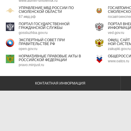
www.admin-smolensk.ru
УПРАВЛЕНИЕ МВД РОССИИ ПО
ГОСАВТОИН
СМОЛЕНСКОЙ ОБЛАСТИ
СМОЛЕНСКО
67.мвд.рф
госавтоинспе
ПОРТАЛ ГОСУДАРСТВЕННОЙ
ПОРТАЛ ВН
ГРАЖДАНСКОЙ СЛУЖБЫ
ИНФОРМАЦ
gossluzhba.gov.ru
ved.gov.ru
ЭКСПЕРТНЫЙ СОВЕТ ПРИ
ОФИЦ. САЙТ
ПРАВИТЕЛЬСТВЕ РФ
НОЙ СИСТЕМ
open.gov.ru
zakupki.gov.ru
НОРМАТИВНЫЕ ПРАВОВЫЕ АКТЫ В
ОБЩЕРОССИ
РОССИЙСКОЙ ФЕДЕРАЦИИ
www.oatos.ru
pravo.minjust.ru
КОНТАКТНАЯ ИНФОРМАЦИЯ