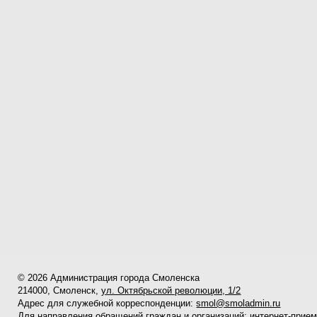
© 2026 Администрация города Смоленска
214000, Смоленск,
ул. Октябрьской революции, 1/2
Адрес для служебной корреспонденции:
smol@smoladmin.ru
Для направления обращений граждан и организаций:
интернет-прие