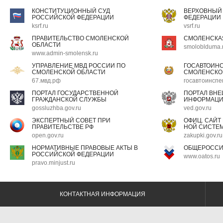
КОНСТИТУЦИОННЫЙ СУД
ВЕРХОВНЫЙ
РОССИЙСКОЙ ФЕДЕРАЦИИ
ФЕДЕРАЦИИ
ksrf.ru
vsrf.ru
ПРАВИТЕЛЬСТВО СМОЛЕНСКОЙ
СМОЛЕНСКА
ОБЛАСТИ
smoloblduma.
www.admin-smolensk.ru
УПРАВЛЕНИЕ МВД РОССИИ ПО
ГОСАВТОИН
СМОЛЕНСКОЙ ОБЛАСТИ
СМОЛЕНСКО
67.мвд.рф
госавтоинспе
ПОРТАЛ ГОСУДАРСТВЕННОЙ
ПОРТАЛ ВН
ГРАЖДАНСКОЙ СЛУЖБЫ
ИНФОРМАЦ
gossluzhba.gov.ru
ved.gov.ru
ЭКСПЕРТНЫЙ СОВЕТ ПРИ
ОФИЦ. САЙТ
ПРАВИТЕЛЬСТВЕ РФ
НОЙ СИСТЕМ
open.gov.ru
zakupki.gov.ru
НОРМАТИВНЫЕ ПРАВОВЫЕ АКТЫ В
ОБЩЕРОССИ
РОССИЙСКОЙ ФЕДЕРАЦИИ
www.oatos.ru
pravo.minjust.ru
КОНТАКТНАЯ ИНФОРМАЦИЯ