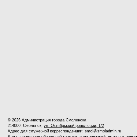
© 2026 Администрация города Смоленска
214000, Смоленск,
ул. Октябрьской революции, 1/2
Адрес для служебной корреспонденции:
smol@smoladmin.ru
Для направления обращений граждан и организаций:
интернет-прие