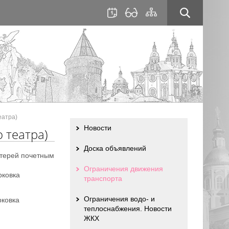
для
сайта
слабовидящих
еатра)
Новости
 театра)
Доска объявлений
терей почетным
Ограничения движения
рковка
транспорта
Ограничения водо- и
рковка
теплоснабжения. Новости
ЖКХ