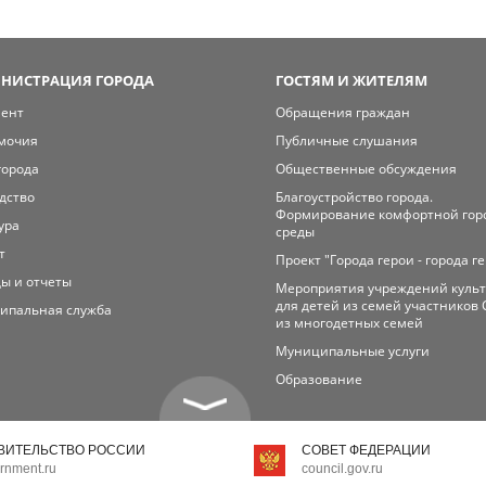
НИСТРАЦИЯ ГОРОДА
ГОСТЯМ И ЖИТЕЛЯМ
мент
Обращения граждан
мочия
Публичные слушания
города
Общественные обсуждения
дство
Благоустройство города.
Формирование комфортной гор
ура
среды
т
Проект "Города герои - города г
ы и отчеты
Мероприятия учреждений куль
для детей из семей участников 
ипальная служба
из многодетных семей
Муниципальные услуги
Образование
ВИТЕЛЬСТВО РОССИИ
СОВЕТ ФЕДЕРАЦИИ
rnment.ru
council.gov.ru