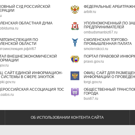
ХОВНЫЙ СУД РОССИЙСКОЙ
ФЕДЕРАЛЬНЫЕ АРБИТРАЖН
ЕРАЦИИ
arbitr.ru
ru
ЛЕНСКАЯ ОБЛАСТНАЯ ДУМА
УПОЛНОМОЧЕННЫЙ ПО ЗАЩ
ПРЕДПРИНИМАТЕЛЕЙ
oblduma.ru
ombudsmanbiz67.ru
АВТОИНСПЕКЦИЯ ПО
СМОЛЕНСКАЯ ТОРГОВО-
ЛЕНСКОЙ ОБЛАСТИ
ПРОМЫШЛЕННАЯ ПАЛАТА
втоинспекция.рф/r/67
smolenskcci.ru
ТАЛ ВНЕШНЕЭКОНОМИЧЕСКОЙ
ПОРТАЛ ПРАВОВОЙ ИНФОР
ОРМАЦИИ
pravo.gov.ru
gov.ru
Ц. САЙТ ЕДИНОЙ ИНФОРМАЦИОН-
ОФИЦ. САЙТ ДЛЯ РАЗМЕЩЕ
 СИСТЕМЫ В СФЕРЕ ЗАКУПОК
ИНФОРМАЦИИ О ПРОВЕДЕН
pki.gov.ru
torgi.gov.ru
ЕРОССИЙСКАЯ АССОЦИАЦИЯ ТОС
ОБЩЕСТВЕННЫЙ ТРАНСПОР
ГОРОДА
oatos.ru
bus67.ru
ОБ ИСПОЛЬЗОВАНИИ КОНТЕНТА САЙТА