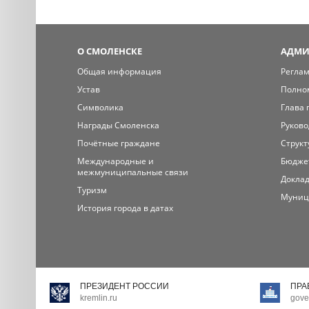
О СМОЛЕНСКЕ
АДМИ
Общая информация
Регла
Устав
Полно
Символика
Глава 
Награды Смоленска
Руково
Почётные граждане
Структ
Международные и
Бюдже
межмуниципальные связи
Доклад
Туризм
Муниц
История города в датах
ПРЕЗИДЕНТ РОССИИ
ПРА
kremlin.ru
gove