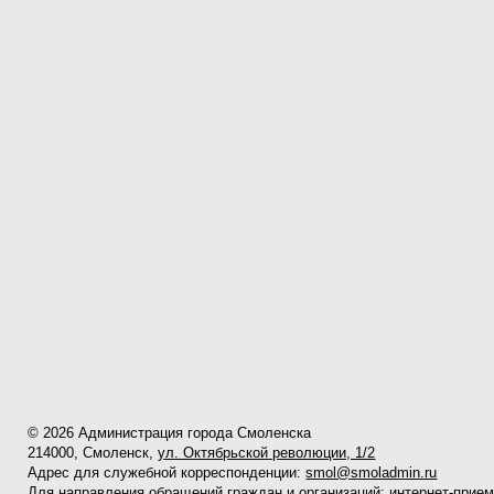
© 2026 Администрация города Смоленска
214000, Смоленск,
ул. Октябрьской революции, 1/2
Адрес для служебной корреспонденции:
smol@smoladmin.ru
Для направления обращений граждан и организаций:
интернет-прие