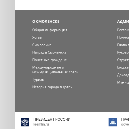
О СМОЛЕНСКЕ
АДМИ
Общая информация
Регла
Устав
Полно
Символика
Глава 
Награды Смоленска
Руково
Почётные граждане
Структ
Международные и
Бюдже
межмуниципальные связи
Доклад
Туризм
Муниц
История города в датах
ПРЕЗИДЕНТ РОССИИ
ПРА
kremlin.ru
gove