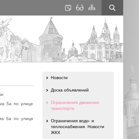
для
сайта
слабовидящих
Новости
Доска объявлений
и:
Ограничения движения
ма 5а по улице
транспорта
ма 5а по улице
Ограничения водо- и
теплоснабжения. Новости
ЖКХ