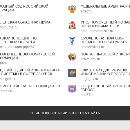
ХОВНЫЙ СУД РОССИЙСКОЙ
ФЕДЕРАЛЬНЫЕ АРБИТРАЖН
ЕРАЦИИ
arbitr.ru
ru
ЛЕНСКАЯ ОБЛАСТНАЯ ДУМА
УПОЛНОМОЧЕННЫЙ ПО ЗАЩ
ПРЕДПРИНИМАТЕЛЕЙ
oblduma.ru
ombudsmanbiz67.ru
АВТОИНСПЕКЦИЯ ПО
СМОЛЕНСКАЯ ТОРГОВО-
ЛЕНСКОЙ ОБЛАСТИ
ПРОМЫШЛЕННАЯ ПАЛАТА
втоинспекция.рф/r/67
smolenskcci.ru
ТАЛ ВНЕШНЕЭКОНОМИЧЕСКОЙ
ПОРТАЛ ПРАВОВОЙ ИНФОР
ОРМАЦИИ
pravo.gov.ru
gov.ru
Ц. САЙТ ЕДИНОЙ ИНФОРМАЦИОН-
ОФИЦ. САЙТ ДЛЯ РАЗМЕЩЕ
 СИСТЕМЫ В СФЕРЕ ЗАКУПОК
ИНФОРМАЦИИ О ПРОВЕДЕН
pki.gov.ru
torgi.gov.ru
ЕРОССИЙСКАЯ АССОЦИАЦИЯ ТОС
ОБЩЕСТВЕННЫЙ ТРАНСПОР
ГОРОДА
oatos.ru
bus67.ru
ОБ ИСПОЛЬЗОВАНИИ КОНТЕНТА САЙТА