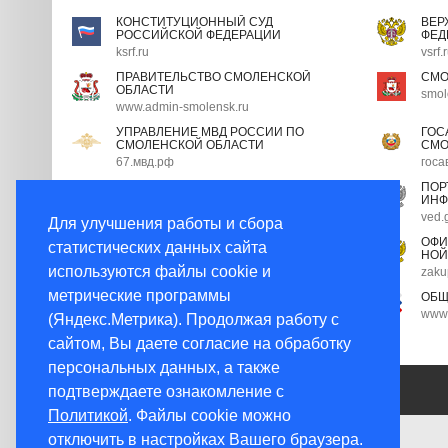
КОНСТИТУЦИОННЫЙ СУД
ВЕР
РОССИЙСКОЙ ФЕДЕРАЦИИ
ФЕД
ksrf.ru
vsrf.
ПРАВИТЕЛЬСТВО СМОЛЕНСКОЙ
СМО
ОБЛАСТИ
smol
www.admin-smolensk.ru
УПРАВЛЕНИЕ МВД РОССИИ ПО
ГОС
СМОЛЕНСКОЙ ОБЛАСТИ
СМО
67.мвд.рф
госа
ПОРТАЛ ГОСУДАРСТВЕННОЙ
ПОР
ГРАЖДАНСКОЙ СЛУЖБЫ
ИНФ
gossluzhba.gov.ru
ved.
Для улучшения работы и сбора
ЭКСПЕРТНЫЙ СОВЕТ ПРИ
ОФИ
статистических данных сайта
ПРАВИТЕЛЬСТВЕ РФ
НОЙ
используются файлы cookie и
open.gov.ru
zaku
метрические программы
НОРМАТИВНЫЕ ПРАВОВЫЕ АКТЫ В
ОБЩ
РОССИЙСКОЙ ФЕДЕРАЦИИ
www.
(Яндекс.Метрика). Продолжая работу с
pravo.minjust.ru
сайтом, Вы даете согласие на обработку
персональных данных, а также
подтверждаете ознакомление с
КОНТАКТНАЯ ИНФОРМАЦИЯ
Политикой
. Файлы cookie можно
отключить в настройках Вашего браузера.
© 2026 Администрация города Смоленска