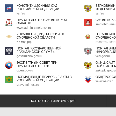
КОНСТИТУЦИОННЫЙ СУД
ВЕРХОВНЫЙ
РОССИЙСКОЙ ФЕДЕРАЦИИ
ФЕДЕРАЦИИ
ksrf.ru
vsrf.ru
ПРАВИТЕЛЬСТВО СМОЛЕНСКОЙ
СМОЛЕНСКА
ОБЛАСТИ
smoloblduma.
www.admin-smolensk.ru
УПРАВЛЕНИЕ МВД РОССИИ ПО
ГОСАВТОИН
СМОЛЕНСКОЙ ОБЛАСТИ
СМОЛЕНСКО
67.мвд.рф
госавтоинспе
ПОРТАЛ ГОСУДАРСТВЕННОЙ
ПОРТАЛ ВН
ГРАЖДАНСКОЙ СЛУЖБЫ
ИНФОРМАЦ
gossluzhba.gov.ru
ved.gov.ru
ЭКСПЕРТНЫЙ СОВЕТ ПРИ
ОФИЦ. САЙТ
ПРАВИТЕЛЬСТВЕ РФ
НОЙ СИСТЕМ
open.gov.ru
zakupki.gov.ru
НОРМАТИВНЫЕ ПРАВОВЫЕ АКТЫ В
ОБЩЕРОССИ
РОССИЙСКОЙ ФЕДЕРАЦИИ
www.oatos.ru
pravo.minjust.ru
КОНТАКТНАЯ ИНФОРМАЦИЯ