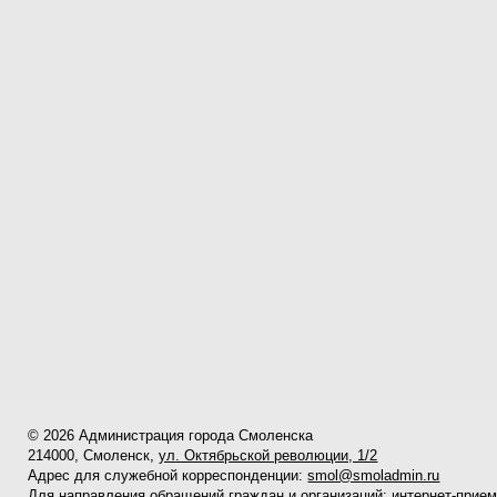
© 2026 Администрация города Смоленска
214000, Смоленск,
ул. Октябрьской революции, 1/2
Адрес для служебной корреспонденции:
smol@smoladmin.ru
Для направления обращений граждан и организаций:
интернет-прие