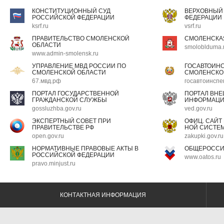
КОНСТИТУЦИОННЫЙ СУД
ВЕРХОВНЫЙ
РОССИЙСКОЙ ФЕДЕРАЦИИ
ФЕДЕРАЦИИ
ksrf.ru
vsrf.ru
ПРАВИТЕЛЬСТВО СМОЛЕНСКОЙ
СМОЛЕНСКА
ОБЛАСТИ
smoloblduma.
www.admin-smolensk.ru
УПРАВЛЕНИЕ МВД РОССИИ ПО
ГОСАВТОИН
СМОЛЕНСКОЙ ОБЛАСТИ
СМОЛЕНСКО
67.мвд.рф
госавтоинспе
ПОРТАЛ ГОСУДАРСТВЕННОЙ
ПОРТАЛ ВН
ГРАЖДАНСКОЙ СЛУЖБЫ
ИНФОРМАЦ
gossluzhba.gov.ru
ved.gov.ru
ЭКСПЕРТНЫЙ СОВЕТ ПРИ
ОФИЦ. САЙТ
ПРАВИТЕЛЬСТВЕ РФ
НОЙ СИСТЕМ
open.gov.ru
zakupki.gov.ru
НОРМАТИВНЫЕ ПРАВОВЫЕ АКТЫ В
ОБЩЕРОССИ
РОССИЙСКОЙ ФЕДЕРАЦИИ
www.oatos.ru
pravo.minjust.ru
КОНТАКТНАЯ ИНФОРМАЦИЯ