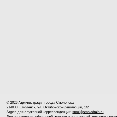
© 2026 Администрация города Смоленска
214000, Смоленск,
ул. Октябрьской революции, 1/2
Адрес для служебной корреспонденции:
smol@smoladmin.ru
Для направления обращений граждан и организаций:
интернет-прие