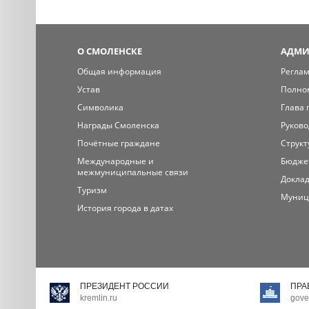
О СМОЛЕНСКЕ
АДМИ
Общая информация
Регла
Устав
Полно
Символика
Глава 
Награды Смоленска
Руково
Почётные граждане
Структ
Международные и
Бюдже
межмуниципальные связи
Доклад
Туризм
Муниц
История города в датах
ПРЕЗИДЕНТ РОССИИ
ПРА
kremlin.ru
gove