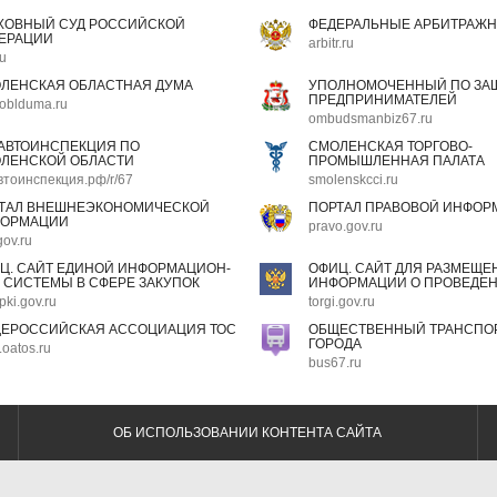
ХОВНЫЙ СУД РОССИЙСКОЙ
ФЕДЕРАЛЬНЫЕ АРБИТРАЖН
ЕРАЦИИ
arbitr.ru
ru
ЛЕНСКАЯ ОБЛАСТНАЯ ДУМА
УПОЛНОМОЧЕННЫЙ ПО ЗАЩ
ПРЕДПРИНИМАТЕЛЕЙ
oblduma.ru
ombudsmanbiz67.ru
АВТОИНСПЕКЦИЯ ПО
СМОЛЕНСКАЯ ТОРГОВО-
ЛЕНСКОЙ ОБЛАСТИ
ПРОМЫШЛЕННАЯ ПАЛАТА
втоинспекция.рф/r/67
smolenskcci.ru
ТАЛ ВНЕШНЕЭКОНОМИЧЕСКОЙ
ПОРТАЛ ПРАВОВОЙ ИНФОР
ОРМАЦИИ
pravo.gov.ru
gov.ru
Ц. САЙТ ЕДИНОЙ ИНФОРМАЦИОН-
ОФИЦ. САЙТ ДЛЯ РАЗМЕЩЕ
 СИСТЕМЫ В СФЕРЕ ЗАКУПОК
ИНФОРМАЦИИ О ПРОВЕДЕН
pki.gov.ru
torgi.gov.ru
ЕРОССИЙСКАЯ АССОЦИАЦИЯ ТОС
ОБЩЕСТВЕННЫЙ ТРАНСПОР
ГОРОДА
oatos.ru
bus67.ru
ОБ ИСПОЛЬЗОВАНИИ КОНТЕНТА САЙТА