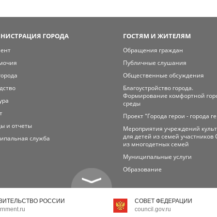
НИСТРАЦИЯ ГОРОДА
ГОСТЯМ И ЖИТЕЛЯМ
мент
Обращения граждан
мочия
Публичные слушания
города
Общественные обсуждения
дство
Благоустройство города.
Формирование комфортной гор
ура
среды
т
Проект "Города герои - города г
ы и отчеты
Мероприятия учреждений куль
для детей из семей участников 
ипальная служба
из многодетных семей
Муниципальные услуги
Образование
ВИТЕЛЬСТВО РОССИИ
СОВЕТ ФЕДЕРАЦИИ
rnment.ru
council.gov.ru