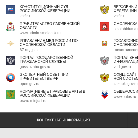
КОНСТИТУЦИОННЫЙ СУД
ВЕРХОВНЫЙ
РОССИЙСКОЙ ФЕДЕРАЦИИ
ФЕДЕРАЦИИ
ksrf.ru
vsrf.ru
ПРАВИТЕЛЬСТВО СМОЛЕНСКОЙ
СМОЛЕНСКА
ОБЛАСТИ
smoloblduma.
www.admin-smolensk.ru
УПРАВЛЕНИЕ МВД РОССИИ ПО
ГОСАВТОИН
СМОЛЕНСКОЙ ОБЛАСТИ
СМОЛЕНСКО
67.мвд.рф
госавтоинспе
ПОРТАЛ ГОСУДАРСТВЕННОЙ
ПОРТАЛ ВН
ГРАЖДАНСКОЙ СЛУЖБЫ
ИНФОРМАЦ
gossluzhba.gov.ru
ved.gov.ru
ЭКСПЕРТНЫЙ СОВЕТ ПРИ
ОФИЦ. САЙТ
ПРАВИТЕЛЬСТВЕ РФ
НОЙ СИСТЕМ
open.gov.ru
zakupki.gov.ru
НОРМАТИВНЫЕ ПРАВОВЫЕ АКТЫ В
ОБЩЕРОССИ
РОССИЙСКОЙ ФЕДЕРАЦИИ
www.oatos.ru
pravo.minjust.ru
КОНТАКТНАЯ ИНФОРМАЦИЯ