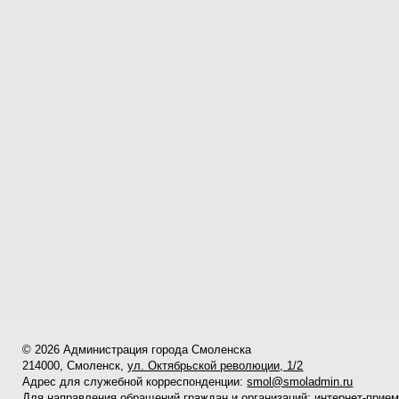
© 2026 Администрация города Смоленска
214000, Смоленск,
ул. Октябрьской революции, 1/2
Адрес для служебной корреспонденции:
smol@smoladmin.ru
Для направления обращений граждан и организаций:
интернет-прие