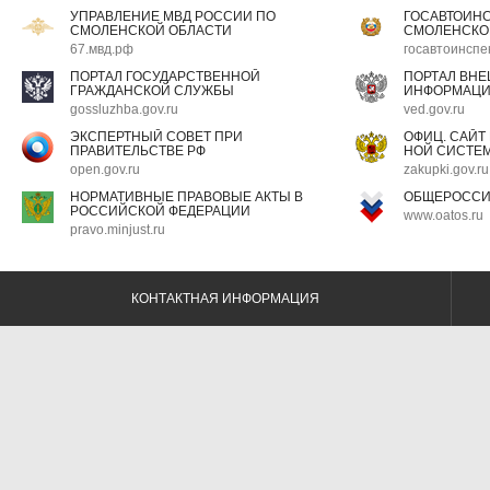
УПРАВЛЕНИЕ МВД РОССИИ ПО
ГОСАВТОИН
СМОЛЕНСКОЙ ОБЛАСТИ
СМОЛЕНСКО
67.мвд.рф
госавтоинспе
ПОРТАЛ ГОСУДАРСТВЕННОЙ
ПОРТАЛ ВН
ГРАЖДАНСКОЙ СЛУЖБЫ
ИНФОРМАЦ
gossluzhba.gov.ru
ved.gov.ru
ЭКСПЕРТНЫЙ СОВЕТ ПРИ
ОФИЦ. САЙТ
ПРАВИТЕЛЬСТВЕ РФ
НОЙ СИСТЕМ
open.gov.ru
zakupki.gov.ru
НОРМАТИВНЫЕ ПРАВОВЫЕ АКТЫ В
ОБЩЕРОССИ
РОССИЙСКОЙ ФЕДЕРАЦИИ
www.oatos.ru
pravo.minjust.ru
КОНТАКТНАЯ ИНФОРМАЦИЯ