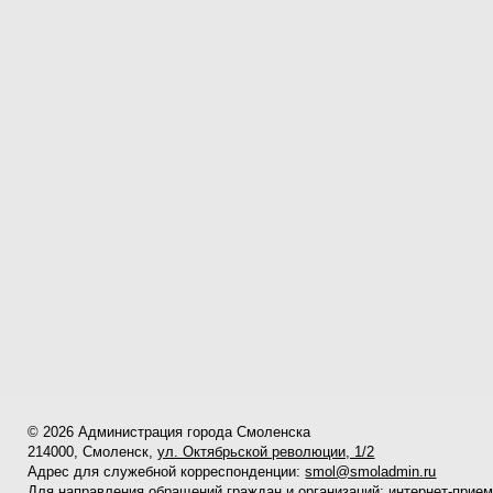
© 2026 Администрация города Смоленска
214000, Смоленск,
ул. Октябрьской революции, 1/2
Адрес для служебной корреспонденции:
smol@smoladmin.ru
Для направления обращений граждан и организаций:
интернет-прие