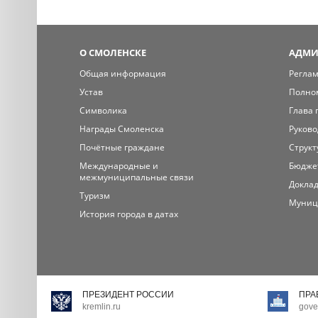
О СМОЛЕНСКЕ
АДМИ
Общая информация
Регла
Устав
Полно
Символика
Глава 
Награды Смоленска
Руково
Почётные граждане
Структ
Международные и
Бюдже
межмуниципальные связи
Доклад
Туризм
Муниц
История города в датах
ПРЕЗИДЕНТ РОССИИ
ПРА
kremlin.ru
gove