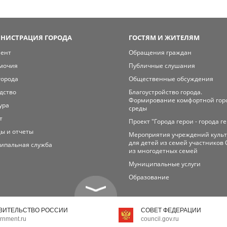
НИСТРАЦИЯ ГОРОДА
ГОСТЯМ И ЖИТЕЛЯМ
мент
Обращения граждан
мочия
Публичные слушания
города
Общественные обсуждения
дство
Благоустройство города.
Формирование комфортной гор
ура
среды
т
Проект "Города герои - города г
ы и отчеты
Мероприятия учреждений куль
для детей из семей участников 
ипальная служба
из многодетных семей
Муниципальные услуги
Образование
ВИТЕЛЬСТВО РОССИИ
СОВЕТ ФЕДЕРАЦИИ
rnment.ru
council.gov.ru