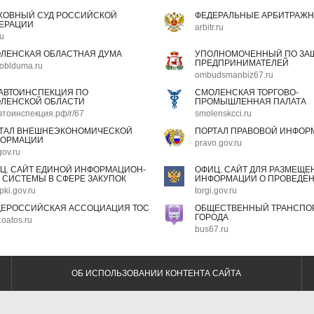
ХОВНЫЙ СУД РОССИЙСКОЙ
ФЕДЕРАЛЬНЫЕ АРБИТРАЖН
ЕРАЦИИ
arbitr.ru
ru
ЛЕНСКАЯ ОБЛАСТНАЯ ДУМА
УПОЛНОМОЧЕННЫЙ ПО ЗАЩ
ПРЕДПРИНИМАТЕЛЕЙ
oblduma.ru
ombudsmanbiz67.ru
АВТОИНСПЕКЦИЯ ПО
СМОЛЕНСКАЯ ТОРГОВО-
ЛЕНСКОЙ ОБЛАСТИ
ПРОМЫШЛЕННАЯ ПАЛАТА
втоинспекция.рф/r/67
smolenskcci.ru
ТАЛ ВНЕШНЕЭКОНОМИЧЕСКОЙ
ПОРТАЛ ПРАВОВОЙ ИНФОР
ОРМАЦИИ
pravo.gov.ru
gov.ru
Ц. САЙТ ЕДИНОЙ ИНФОРМАЦИОН-
ОФИЦ. САЙТ ДЛЯ РАЗМЕЩЕ
 СИСТЕМЫ В СФЕРЕ ЗАКУПОК
ИНФОРМАЦИИ О ПРОВЕДЕН
pki.gov.ru
torgi.gov.ru
ЕРОССИЙСКАЯ АССОЦИАЦИЯ ТОС
ОБЩЕСТВЕННЫЙ ТРАНСПОР
ГОРОДА
oatos.ru
bus67.ru
ОБ ИСПОЛЬЗОВАНИИ КОНТЕНТА САЙТА