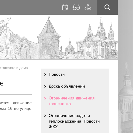
для
сайта
слабовидящих
отовского и дома
Новости
е
Доска объявлений
Ограничения движения
ается движение
транспорта
ома 16 по улице
Ограничения водо- и
теплоснабжения. Новости
ЖКХ