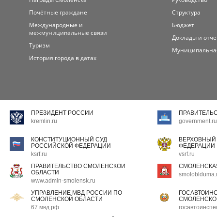
Почётные граждане
Структура
Международные и
Бюджет
межмуниципальные связи
Доклады и отч
Туризм
Муниципальна
История города в датах
ПРЕЗИДЕНТ РОССИИ
ПРАВИТЕЛЬ
kremlin.ru
government.ru
КОНСТИТУЦИОННЫЙ СУД
ВЕРХОВНЫЙ
РОССИЙСКОЙ ФЕДЕРАЦИИ
ФЕДЕРАЦИИ
ksrf.ru
vsrf.ru
ПРАВИТЕЛЬСТВО СМОЛЕНСКОЙ
СМОЛЕНСКА
ОБЛАСТИ
smoloblduma.
www.admin-smolensk.ru
УПРАВЛЕНИЕ МВД РОССИИ ПО
ГОСАВТОИН
СМОЛЕНСКОЙ ОБЛАСТИ
СМОЛЕНСКО
67.мвд.рф
госавтоинспе