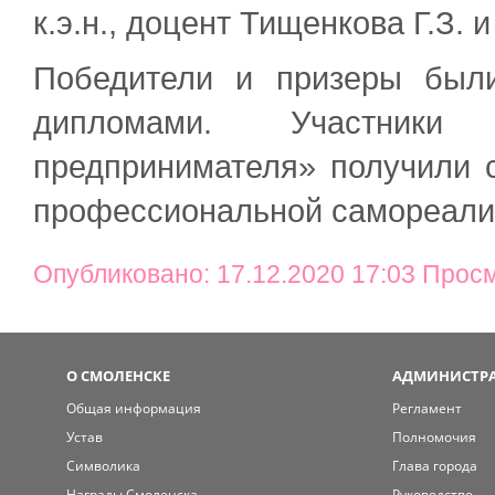
к.э.н., доцент Тищенкова Г.З. и
Победители и призеры был
дипломами. Участник
предпринимателя» получили 
профессиональной самореали
Опубликовано: 17.12.2020 17:03 Прос
О СМОЛЕНСКЕ
АДМИНИСТРА
Общая информация
Регламент
Устав
Полномочия
Символика
Глава города
Награды Смоленска
Руководство