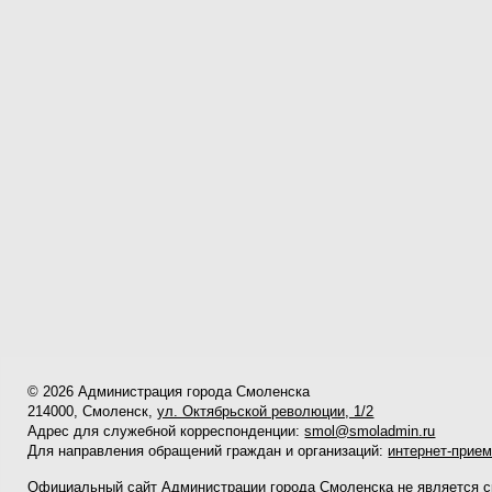
© 2026 Администрация города Смоленска
214000, Смоленск,
ул. Октябрьской революции, 1/2
Адрес для служебной корреспонденции:
smol@smoladmin.ru
Для направления обращений граждан и организаций:
интернет-прие
Официальный сайт Администрации города Смоленска не является 