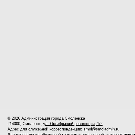
© 2026 Администрация города Смоленска
214000, Смоленск,
ул. Октябрьской революции, 1/2
Адрес для служебной корреспонденции:
smol@smoladmin.ru
Для направления обращений граждан и организаций:
интернет-прие