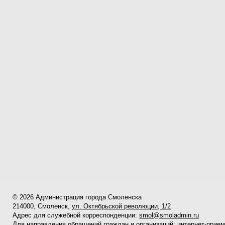
© 2026 Администрация города Смоленска
214000, Смоленск,
ул. Октябрьской революции, 1/2
Адрес для служебной корреспонденции:
smol@smoladmin.ru
Для направления обращений граждан и организаций:
интернет-прие