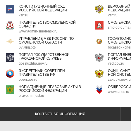
КОНСТИТУЦИОННЫЙ СУД
ВЕРХОВНЫЙ
РОССИЙСКОЙ ФЕДЕРАЦИИ
ФЕДЕРАЦИИ
ksrf.ru
vsrf.ru
ПРАВИТЕЛЬСТВО СМОЛЕНСКОЙ
СМОЛЕНСКА
ОБЛАСТИ
smoloblduma.
www.admin-smolensk.ru
УПРАВЛЕНИЕ МВД РОССИИ ПО
ГОСАВТОИН
СМОЛЕНСКОЙ ОБЛАСТИ
СМОЛЕНСКО
67.мвд.рф
госавтоинспе
ПОРТАЛ ГОСУДАРСТВЕННОЙ
ПОРТАЛ ВН
ГРАЖДАНСКОЙ СЛУЖБЫ
ИНФОРМАЦ
gossluzhba.gov.ru
ved.gov.ru
ЭКСПЕРТНЫЙ СОВЕТ ПРИ
ОФИЦ. САЙТ
ПРАВИТЕЛЬСТВЕ РФ
НОЙ СИСТЕМ
open.gov.ru
zakupki.gov.ru
НОРМАТИВНЫЕ ПРАВОВЫЕ АКТЫ В
ОБЩЕРОССИ
РОССИЙСКОЙ ФЕДЕРАЦИИ
www.oatos.ru
pravo.minjust.ru
КОНТАКТНАЯ ИНФОРМАЦИЯ