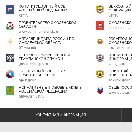
КОНСТИТУЦИОННЫЙ СУД
ВЕРХОВНЫЙ
РОССИЙСКОЙ ФЕДЕРАЦИИ
ФЕДЕРАЦИИ
ksrf.ru
vsrf.ru
ПРАВИТЕЛЬСТВО СМОЛЕНСКОЙ
СМОЛЕНСКА
ОБЛАСТИ
smoloblduma.
www.admin-smolensk.ru
УПРАВЛЕНИЕ МВД РОССИИ ПО
ГОСАВТОИН
СМОЛЕНСКОЙ ОБЛАСТИ
СМОЛЕНСКО
67.мвд.рф
госавтоинспе
ПОРТАЛ ГОСУДАРСТВЕННОЙ
ПОРТАЛ ВН
ГРАЖДАНСКОЙ СЛУЖБЫ
ИНФОРМАЦ
gossluzhba.gov.ru
ved.gov.ru
ЭКСПЕРТНЫЙ СОВЕТ ПРИ
ОФИЦ. САЙТ
ПРАВИТЕЛЬСТВЕ РФ
НОЙ СИСТЕМ
open.gov.ru
zakupki.gov.ru
НОРМАТИВНЫЕ ПРАВОВЫЕ АКТЫ В
ОБЩЕРОССИ
РОССИЙСКОЙ ФЕДЕРАЦИИ
www.oatos.ru
pravo.minjust.ru
КОНТАКТНАЯ ИНФОРМАЦИЯ