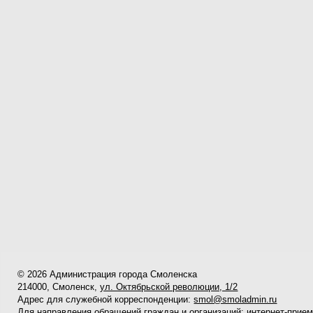
© 2026 Администрация города Смоленска
214000, Смоленск,
ул. Октябрьской революции, 1/2
Адрес для служебной корреспонденции:
smol@smoladmin.ru
Для направления обращений граждан и организаций:
интернет-прие