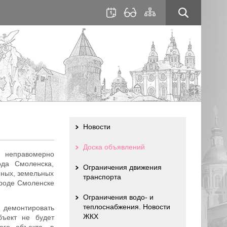
для
сайта
слабовидящих
Новости
Доска объявлений
 неправомерно
да Смоленска,
Ограничения движения
нных, земельных
транспорта
роде Смоленске
Ограничения водо- и
теплоснабжения. Новости
демонтировать
ЖКХ
бъект не будет
ого объекта, в