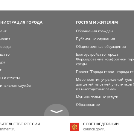
НИСТРАЦИЯ ГОРОДА
ГОСТЯМ И ЖИТЕЛЯМ
мент
Обращения граждан
мочия
Публичные слушания
города
Общественные обсуждения
дство
Благоустройство города.
Формирование комфортной гор
ура
среды
т
Проект "Города герои - города г
ы и отчеты
Мероприятия учреждений куль
для детей из семей участников 
ипальная служба
из многодетных семей
Муниципальные услуги
Образование
ВИТЕЛЬСТВО РОССИИ
СОВЕТ ФЕДЕРАЦИИ
rnment.ru
council.gov.ru