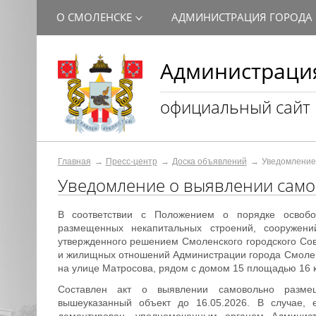
О СМОЛЕНСКЕ
АДМИНИСТРАЦИЯ ГОРОДА
Администрация
официальный сайт
Главная
Пресс-центр
Доска объявлений
Уведомление 
Уведомление о выявлении само
В соответствии с Положением о порядке освобо
размещенных некапитальных строений, сооружен
утвержденного решением Смоленского городского Со
и жилищных отношений Администрации города Смоле
на улице Матросова, рядом с домом 15 площадью 16 к
Составлен акт о выявлении самовольно размещ
вышеуказанный объект до 16.05.2026. В случае, 
демонтирован, уполномоченным органом Админис