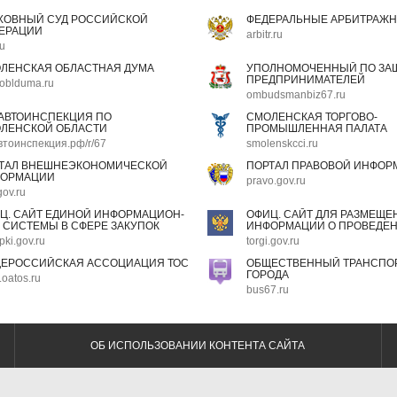
ХОВНЫЙ СУД РОССИЙСКОЙ
ФЕДЕРАЛЬНЫЕ АРБИТРАЖН
ЕРАЦИИ
arbitr.ru
ru
ЛЕНСКАЯ ОБЛАСТНАЯ ДУМА
УПОЛНОМОЧЕННЫЙ ПО ЗАЩ
ПРЕДПРИНИМАТЕЛЕЙ
oblduma.ru
ombudsmanbiz67.ru
АВТОИНСПЕКЦИЯ ПО
СМОЛЕНСКАЯ ТОРГОВО-
ЛЕНСКОЙ ОБЛАСТИ
ПРОМЫШЛЕННАЯ ПАЛАТА
втоинспекция.рф/r/67
smolenskcci.ru
ТАЛ ВНЕШНЕЭКОНОМИЧЕСКОЙ
ПОРТАЛ ПРАВОВОЙ ИНФОР
ОРМАЦИИ
pravo.gov.ru
gov.ru
Ц. САЙТ ЕДИНОЙ ИНФОРМАЦИОН-
ОФИЦ. САЙТ ДЛЯ РАЗМЕЩЕ
 СИСТЕМЫ В СФЕРЕ ЗАКУПОК
ИНФОРМАЦИИ О ПРОВЕДЕН
pki.gov.ru
torgi.gov.ru
ЕРОССИЙСКАЯ АССОЦИАЦИЯ ТОС
ОБЩЕСТВЕННЫЙ ТРАНСПОР
ГОРОДА
oatos.ru
bus67.ru
ОБ ИСПОЛЬЗОВАНИИ КОНТЕНТА САЙТА