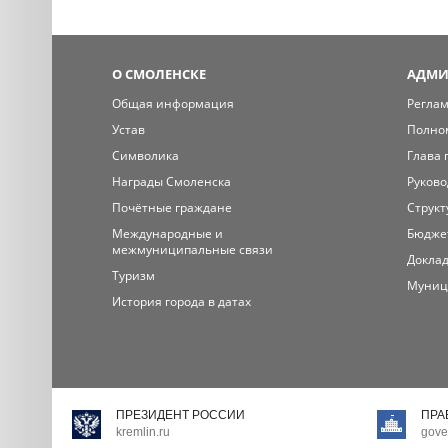
О СМОЛЕНСКЕ
АДМИ
Общая информация
Регла
Устав
Полно
Символика
Глава 
Награды Смоленска
Руково
Почётные граждане
Структ
Международные и
Бюдже
межмуниципальные связи
Доклад
Туризм
Муниц
История города в датах
ПРЕЗИДЕНТ РОССИИ
ПРА
kremlin.ru
gove