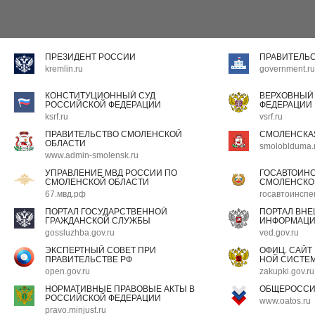
ПРЕЗИДЕНТ РОССИИ
ПРАВИТЕЛЬ
kremlin.ru
government.ru
КОНСТИТУЦИОННЫЙ СУД
ВЕРХОВНЫЙ
РОССИЙСКОЙ ФЕДЕРАЦИИ
ФЕДЕРАЦИИ
ksrf.ru
vsrf.ru
ПРАВИТЕЛЬСТВО СМОЛЕНСКОЙ
СМОЛЕНСКА
ОБЛАСТИ
smoloblduma.
www.admin-smolensk.ru
УПРАВЛЕНИЕ МВД РОССИИ ПО
ГОСАВТОИН
СМОЛЕНСКОЙ ОБЛАСТИ
СМОЛЕНСКО
67.мвд.рф
госавтоинспе
ПОРТАЛ ГОСУДАРСТВЕННОЙ
ПОРТАЛ ВН
ГРАЖДАНСКОЙ СЛУЖБЫ
ИНФОРМАЦ
gossluzhba.gov.ru
ved.gov.ru
ЭКСПЕРТНЫЙ СОВЕТ ПРИ
ОФИЦ. САЙТ
ПРАВИТЕЛЬСТВЕ РФ
НОЙ СИСТЕМ
open.gov.ru
zakupki.gov.ru
НОРМАТИВНЫЕ ПРАВОВЫЕ АКТЫ В
ОБЩЕРОССИ
РОССИЙСКОЙ ФЕДЕРАЦИИ
www.oatos.ru
pravo.minjust.ru