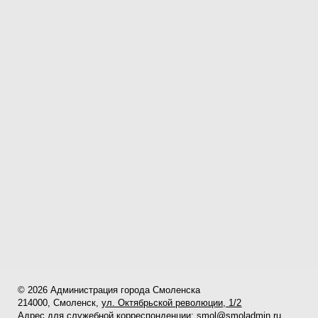
© 2026 Администрация города Смоленска
214000, Смоленск,
ул. Октябрьской революции, 1/2
Адрес для служебной корреспонденции:
smol@smoladmin.ru