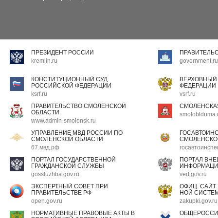
ПРЕЗИДЕНТ РОССИИ
ПРАВИТЕЛЬ
kremlin.ru
government.ru
КОНСТИТУЦИОННЫЙ СУД
ВЕРХОВНЫЙ
РОССИЙСКОЙ ФЕДЕРАЦИИ
ФЕДЕРАЦИИ
ksrf.ru
vsrf.ru
ПРАВИТЕЛЬСТВО СМОЛЕНСКОЙ
СМОЛЕНСКА
ОБЛАСТИ
smoloblduma.
www.admin-smolensk.ru
УПРАВЛЕНИЕ МВД РОССИИ ПО
ГОСАВТОИН
СМОЛЕНСКОЙ ОБЛАСТИ
СМОЛЕНСКО
67.мвд.рф
госавтоинспе
ПОРТАЛ ГОСУДАРСТВЕННОЙ
ПОРТАЛ ВН
ГРАЖДАНСКОЙ СЛУЖБЫ
ИНФОРМАЦ
gossluzhba.gov.ru
ved.gov.ru
ЭКСПЕРТНЫЙ СОВЕТ ПРИ
ОФИЦ. САЙТ
ПРАВИТЕЛЬСТВЕ РФ
НОЙ СИСТЕМ
open.gov.ru
zakupki.gov.ru
НОРМАТИВНЫЕ ПРАВОВЫЕ АКТЫ В
ОБЩЕРОССИ